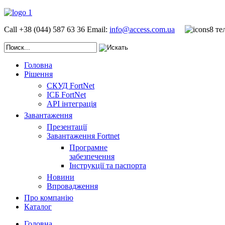
Call +38 (044) 587 63 36
Email:
info@access.com.ua
Головна
Рішення
СКУД FortNet
ІСБ FortNet
API інтеграція
Завантаження
Презентації
Завантаження Fortnet
Програмне
забезпечення
Інструкції та паспорта
Новини
Впровадження
Про компанію
Каталог
Головна