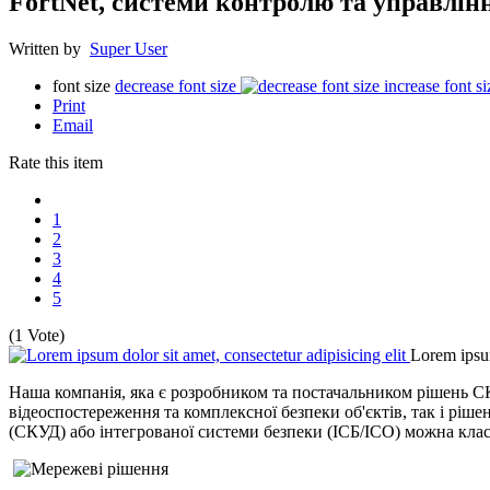
FortNet, системи контролю та управлінн
Written by
Super User
font size
decrease font size
increase font si
Print
Email
Rate this item
1
2
3
4
5
(1 Vote)
Lorem ipsum
Наша компанія, яка є розробником та постачальником рішень 
відеоспостереження та комплексної безпеки об'єктів, так і рі
(СКУД) або інтегрованої системи безпеки (ІСБ/ІСО) можна клас