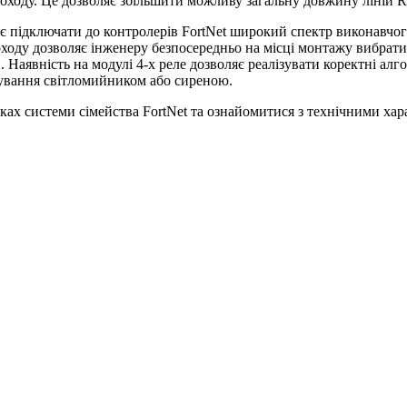
роходу. Це дозволяє збільшити можливу загальну довжину ліній R
 підключати до контролерів FortNet широкий спектр виконавчого
ходу дозволяє інженеру безпосередньо на місці монтажу вибрати
. Наявність на модулі 4-х реле дозволяє реалізувати коректні ал
рування світломийником або сиреною.
ках системи сімейства FortNet та ознайомитися з технічними ха