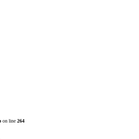
p
on line
264