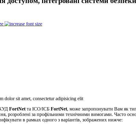
я доступом, інтегровані системи безпек
ze
 dolor sit amet, consectetur adipisicing elit
СКУД
FortNet
та ІСО/ІСБ
FortNet
, може запропонувати Вам як тип
шення, розроблені за профільними технічними вимогами. Часто о
ифікувати в рамках одного з варіантів, зображених нижче: