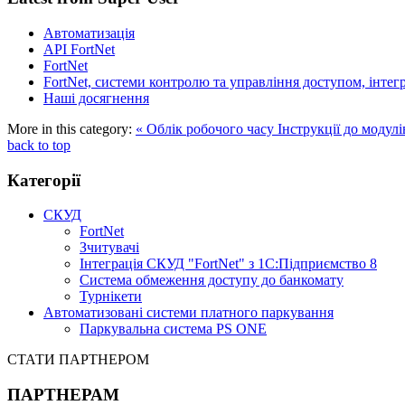
Автоматизація
API FortNet
FortNet
FortNet, системи контролю та управління доступом, інтег
Наші досягнення
More in this category:
« Облік робочого часу
Інструкції до модулі
back to top
Категорії
СКУД
FortNet
Зчитувачі
Інтеграція СКУД "FortNet" з 1С:Підприємство 8
Система обмеження доступу до банкомату
Турнікети
Автоматизовані системи платного паркування
Паркувальна система PS ONE
СТАТИ ПАРТНЕРОМ
ПАРТНЕРАМ