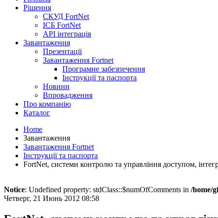
Рішення
СКУД FortNet
ІСБ FortNet
API інтеграція
Завантаження
Презентації
Завантаження Fortnet
Програмне забезпечення
Інструкції та паспорта
Новини
Впровадження
Про компанію
Каталог
Home
Завантаження
Завантаження Fortnet
Інструкції та паспорта
FortNet, системи контролю та управління доступом, інтег
Notice
: Undefined property: stdClass::$numOfComments in
/home/g
Четверг, 21 Июнь 2012 08:58