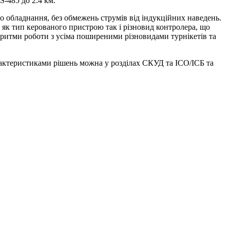
S-485 до 2.4 км.
 обладнання, без обмежень струмів від індукційних наведень.
 як тип керованого пристрою так і різновид контролера, що
горитми роботи з усіма поширеними різновидами турнікетів та
рактеристиками рішень можна у розділах СКУД та ІСО/ІСБ та