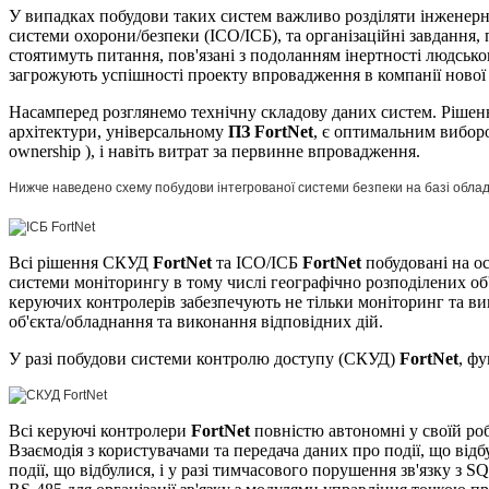
У випадках побудови таких систем важливо розділяти інженерн
системи охорони/безпеки (ІСО/ІСБ), та організаційні завдання,
стоятимуть питання, пов'язані з подоланням інертності людсько
загрожують успішності проекту впровадження в компанії нової
Насамперед розглянемо технічну складову даних систем. Ріш
архітектури, універсальному
ПЗ FortNet
, є оптимальним виборо
ownership ), і навіть витрат за первинне впровадження.
Нижче наведено схему побудови інтегрованої системи безпеки на базі облад
Всі рішення СКУД
FortNet
та ІСО/ІСБ
FortNet
побудовані на ос
системи моніторингу в тому числі географічно розподілених об'
керуючих контролерів забезпечують не тільки моніторинг та в
об'єкта/обладнання та виконання відповідних дій.
У разі побудови системи контролю доступу (СКУД)
FortNet
, ф
Всі керуючі контролери
FortNet
повністю автономні у своїй роб
Взаємодія з користувачами та передача даних про події, що відбу
події, що відбулися, і у разі тимчасового порушення зв'язку з