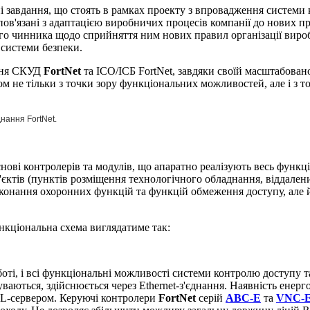
і завдання, що стоять в рамках проекту з впровадження системи
 пов'язані з адаптацією виробничих процесів компанії до нових 
го чинника щодо сприйняття ним нових правил організації виробни
 системи безпеки.
ення СКУД
FortNet
та ІСО/ІСБ FortNet, завдяки своїй масштабован
м не тільки з точки зору функціональних можливостей, але і з точ
нання FortNet.
нові контролерів та модулів, що апаратно реалізують весь функціо
єктів (пунктів розміщення технологічного обладнання, віддалених
иконання охоронних функцій та функцій обмеження доступу, але
ункціональна схема виглядатиме так:
оті, і всі функціональні можливості системи контролю доступу т
ваються, здійснюється через Ethernet-з'єднання. Наявність енерго
 SQL-сервером. Керуючі контролери
FortNet
серій
ABC-E
та
VNC-