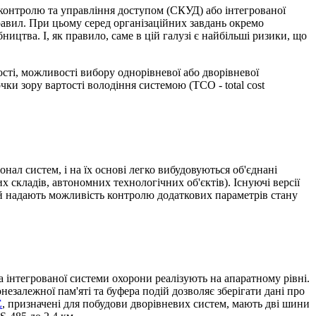
 контролю та управління доступом (СКУД) або інтегрованої
правил. При цьому серед організаційних завдань окремо
цтва. І, як правило, саме в цій галузі є найбільші ризики, що
ості, можливості вибору однорівневої або дворівневої
ки зору вартості володіння системою (ТСО - total cost
нал систем, і на їх основі легко вибудовуються об'єднані
 складів, автономних технологічних об'єктів). Існуючі версії
 й надають можливість контролю додаткових параметрів стану
а інтегрованої системи охорони реалізують на апаратному рівні.
незалежної пам'яті та буфера подій дозволяє зберігати дані про
E
, призначені для побудови дворівневих систем, мають дві шини