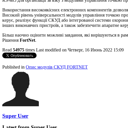
RS-485 для організації зв'язку з модулями управління точкою п
Використання високоякісних електронних компонентів дозволяє
Високий рівень універсальності модулів управління точкою про
керує, реалізує функції СКУД або інтегрованої системи охорони
інших виконавчих пристроїв, а також забезпечити апаратне ке
Більш наочно оцінити можливі завдання, які вирішуються в рам
Рішення
FortNet
.
Read
54975
times
Last modified on Четверг, 16 Июнь 2022 15:09
http://evruka.com.ua/
Published in
Опис модулів СКУД FORTNET
Super User
Latest from Super User