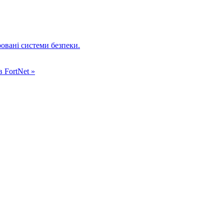
ровані системи безпеки.
в FortNet »