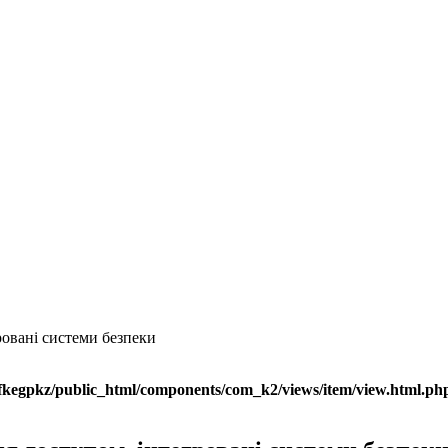
ровані системи безпеки
fkegpkz/public_html/components/com_k2/views/item/view.html.ph