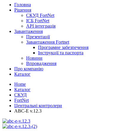
Головна
Рішення
СКУД FortNet
ІСБ FortNet
API інтеграція
Завантаження
Презентації
Завантаження Fortnet
Програмне забезпечення
Інструкції та паспорта
Новини
Впровадження
Про компанію
Каталог
Home
Каталог
СКУД
FortNet
Центральні контролери
ABC-E v.12.3