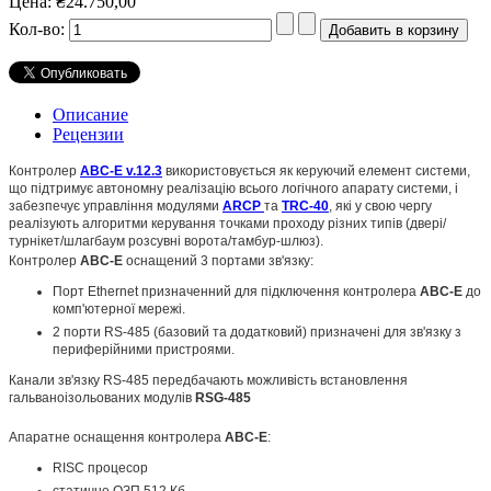
Цена:
₴24.750,00
Кол-во:
Описание
Рецензии
Контролер
ABC-E v.12.3
використовується як керуючий елемент системи,
що підтримує автономну реалізацію всього логічного апарату системи, і
забезпечує управління модулями
ARCP
та
TRC-40
, які у свою чергу
реалізують алгоритми керування точками проходу різних типів (двері/
турнікет/шлагбаум розсувні ворота/тамбур-шлюз).
Контролер
ABC-E
оснащений 3 портами зв'язку:
Порт Ethernet призначенний для підключення контролера
ABC-E
до
комп'ютерної мережі.
2 порти RS-485 (базовий та додатковий) призначені для зв'язку з
периферійними пристроями.
Канали зв'язку RS-485 передбачають можливість встановлення
гальваноізольованих модулів
RSG-485
Апаратне оснащення контролера
ABC-E
:
RISC процесор
статичне ОЗП 512 Кб