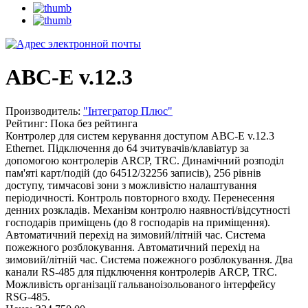
ABC-E v.12.3
Производитель:
"Інтегратор Плюс"
Рейтинг: Пока без рейтинга
Контролер для систем керування доступом ABC-E v.12.3
Ethernet. Підключення до 64 зчитувачів/клавіатур за
допомогою контролерів ARCP, TRC. Динамічний розподіл
пам'яті карт/подій (до 64512/32256 записів), 256 рівнів
доступу, тимчасові зони з можливістю налаштування
періодичності. Контроль повторного входу. Перенесення
денних розкладів. Механізм контролю наявності/відсутності
господарів приміщень (до 8 господарів на приміщення).
Автоматичний перехід на зимовий/літній час. Система
пожежного розблокування. Автоматичний перехід на
зимовий/літній час. Система пожежного розблокування. Два
канали RS-485 для підключення контролерів ARCP, TRC.
Можливість організації гальваноізольованого інтерфейсу
RSG-485.