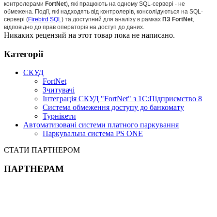
контролерами
FortNet
), які працюють на одному SQL-сервері - не
обмежена. Події, які надходять від контролерів, консолідуються на SQL-
сервері (
Firebird SQL
) та доступний для аналізу в рамках
ПЗ FortNet
,
відповідно до прав операторів на доступ до даних.
Никаких рецензий на этот товар пока не написано.
Категорії
СКУД
FortNet
Зчитувачі
Інтеграція СКУД "FortNet" з 1С:Підприємство 8
Система обмеження доступу до банкомату
Турнікети
Автоматизовані системи платного паркування
Паркувальна система PS ONE
СТАТИ ПАРТНЕРОМ
ПАРТНЕРАМ