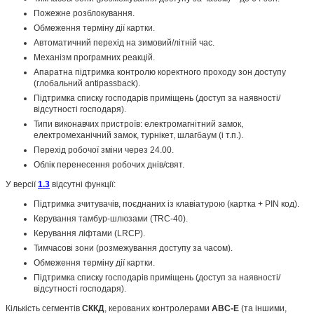
Пожежне розблокування.
Обмеження терміну дії картки.
Автоматичний перехід на зимовий/літній час.
Механізм програмних реакцій.
Апаратна підтримка контролю коректного проходу зон доступу
(глобальний antipassback).
Підтримка списку господарів приміщень (доступ за наявності/
відсутності господаря).
Типи виконавчих пристроїв: електромагнітний замок,
електромеханічний замок, турнікет, шлагбаум (і т.п.).
Перехід робочої зміни через 24.00.
Облік перенесення робочих днів/свят.
У версії
1.3
відсутні функції:
Підтримка зчитувачів, поєднаних із клавіатурою (картка + PIN код).
Керування тамбур-шлюзами (TRC-40).
Керування ліфтами (LRCP).
Тимчасові зони (розмежування доступу за часом).
Обмеження терміну дії картки.
Підтримка списку господарів приміщень (доступ за наявності/
відсутності господаря).
Кількість сегментів
СККД
, керованих контролерами
ABC-E
(та іншими,