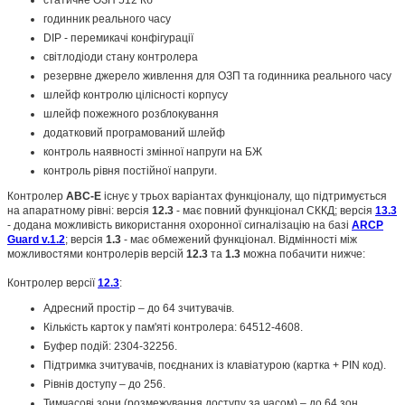
годинник реального часу
DIP - перемикачі конфігурації
світлодіоди стану контролера
резервне джерело живлення для ОЗП та годинника реального часу
шлейф контролю цілісності корпусу
шлейф пожежного розблокування
додатковий програмований шлейф
контроль наявності змінної напруги на БЖ
контроль рівня постійної напруги.
Контролер
ABC-E
існує у трьох варіантах функціоналу, що підтримується
на апаратному рівні: версія
12.3
- має повний функціонал СККД; версія
13.3
- додана можливість використання охоронної сигналізацію на базі
ARCP
Guard v.1.2
; версія
1.3
- має обмежений функціонал. Відмінності між
можливостями контролерів версій
12.3
та
1.3
можна побачити нижче:
Контролер версії
12.3
:
Адресний простір – до 64 зчитувачів.
Кількість карток у пам'яті контролера: 64512-4608.
Буфер подій: 2304-32256.
Підтримка зчитувачів, поєднаних із клавіатурою (картка + PIN код).
Рівнів доступу – до 256.
Тимчасові зони (розмежування доступу за часом) – до 64 зон.