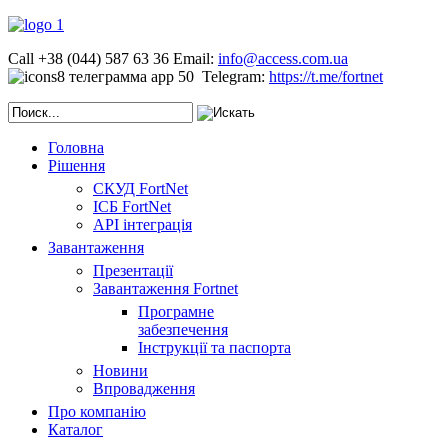
Call +38 (044) 587 63 36
Email:
info@access.com.ua
Telegram:
https://t.me/fortnet
Головна
Рішення
СКУД FortNet
ІСБ FortNet
API інтеграція
Завантаження
Презентації
Завантаження Fortnet
Програмне
забезпечення
Інструкції та паспорта
Новини
Впровадження
Про компанію
Каталог