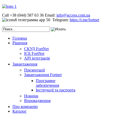
Call +38 (044) 587 63 36
Email:
info@access.com.ua
Telegram:
https://t.me/fortnet
Головна
Рішення
СКУД FortNet
ІСБ FortNet
API інтеграція
Завантаження
Презентації
Завантаження Fortnet
Програмне
забезпечення
Інструкції та паспорта
Новини
Впровадження
Про компанію
Каталог