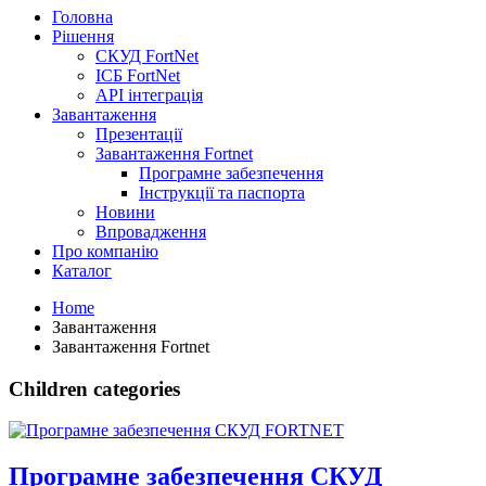
Головна
Рішення
СКУД FortNet
ІСБ FortNet
API інтеграція
Завантаження
Презентації
Завантаження Fortnet
Програмне забезпечення
Інструкції та паспорта
Новини
Впровадження
Про компанію
Каталог
Home
Завантаження
Завантаження Fortnet
Children categories
Програмне забезпечення СКУД