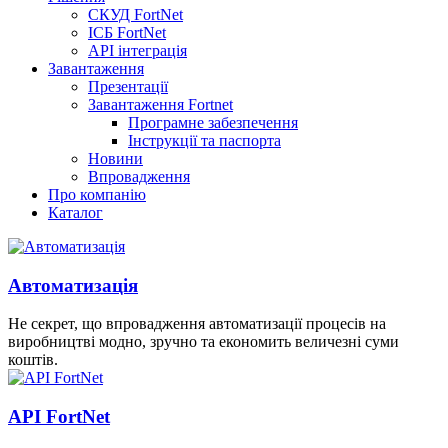
СКУД FortNet
ІСБ FortNet
API інтеграція
Завантаження
Презентації
Завантаження Fortnet
Програмне забезпечення
Інструкції та паспорта
Новини
Впровадження
Про компанію
Каталог
Автоматизація
Не секрет, що впровадження автоматизації процесів на
виробництві модно, зручно та економить величезні суми
коштів.
API FortNet