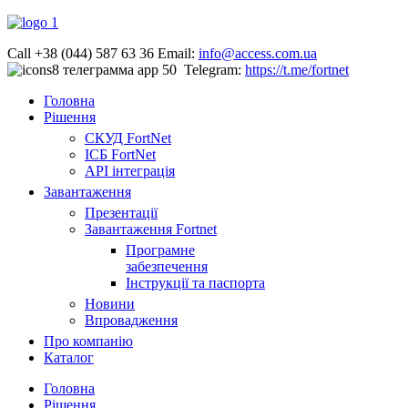
Call +38 (044) 587 63 36
Email:
info@access.com.ua
Telegram:
https://t.me/fortnet
Головна
Рішення
СКУД FortNet
ІСБ FortNet
API інтеграція
Завантаження
Презентації
Завантаження Fortnet
Програмне
забезпечення
Інструкції та паспорта
Новини
Впровадження
Про компанію
Каталог
Головна
Рішення