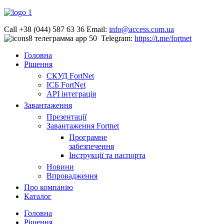
Call +38 (044) 587 63 36
Email:
info@access.com.ua
Telegram:
https://t.me/fortnet
Головна
Рішення
СКУД FortNet
ІСБ FortNet
API інтеграція
Завантаження
Презентації
Завантаження Fortnet
Програмне
забезпечення
Інструкції та паспорта
Новини
Впровадження
Про компанію
Каталог
Головна
Рішення