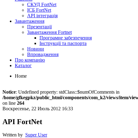
СКУД FortNet
ІСБ FortNet
API інтеграція
Завантаження
Презентації
Завантаження Fortnet
Програмне забезпечення
Інструкції та паспорта
Новини
Впровадження
Про компанію
Каталог
Home
Notice
: Undefined property: stdClass::$numOfComments in
/home/gfkegpkz/public_html/components/com_k2/views/item/vie
on line
264
Воскресенье, 22 Июль 2012 16:33
API FortNet
Written by
Super User