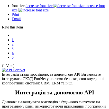
font size
decrease font size
increase font
size
Print
Email
Rate this item
1
2
3
4
5
(1 Vote)
Інтеграція стала простішою, за допомогою API Ви зможете
інтегрувати СКУД FortNet у системи безпеки, свої внутрішні
корпоративні системи: CRM, ERM та інші
Интеграція за допомогою API
Дозволяє налаштувати взаємодію з будь-якою системою на
програмному рівні, використовуючи прикладний програмний