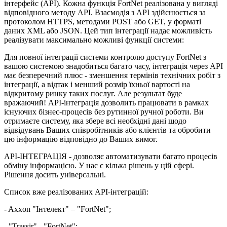
інтерфейс (API). Кожна функція FortNet реалізована у вигляді
відповідного методу API. Взаємодія з API здійснюється за
протоколом HTTPS, методами POST або GET, у форматі
даних XML або JSON. Цей тип інтеграції надає можливість
реалізувати максимально можливі функції системи:
Для повної інтеграції системи контролю доступу FortNet з
вашою системою знадобиться багато часу, інтеграція через API
має безперечний плюс - зменшення термінів технічних робіт з
інтеграції, а відтак і менший розмір їхньої вартості на
відкритому ринку таких послуг. Але результат буде
вражаючий! API-інтеграція дозволить працювати в рамках
існуючих бізнес-процесів без рутинної ручної роботи. Ви
отримаєте систему, яка збере всі необхідні дані щодо
відвідувань Ваших співробітників або клієнтів та обробити
цю інформацію відповідно до Ваших вимог.
API-ІНТЕГРАЦІЯ - дозволяє автоматизувати багато процесів
обміну інформацією. У нас є кілька рішень у цій сфері.
Рішення досить універсальні.
Список вже реалізованих API-інтеграцій:
- Axxon "Інтелект" – "FortNet";
- "Trassir" - "FortNet";