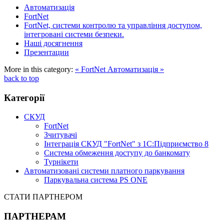
Автоматизація
FortNet
FortNet, системи контролю та управління доступом,
інтегровані системи безпеки.
Наші досягнення
Презентации
More in this category:
« FortNet
Автоматизація »
back to top
Категорії
СКУД
FortNet
Зчитувачі
Інтеграція СКУД "FortNet" з 1С:Підприємство 8
Система обмеження доступу до банкомату
Турнікети
Автоматизовані системи платного паркування
Паркувальна система PS ONE
СТАТИ ПАРТНЕРОМ
ПАРТНЕРАМ