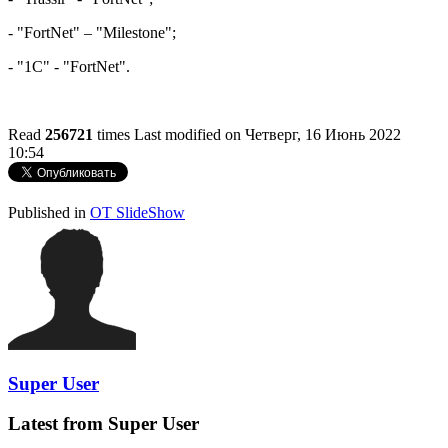
- "FortNet" – "Milestone";
- "1C" - "FortNet".
Read
256721
times
Last modified on Четверг, 16 Июнь 2022
10:54
http://evruka.com.ua/
Published in
OT SlideShow
Super User
Latest from Super User