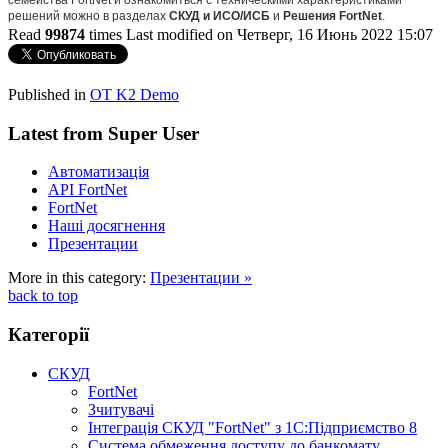
решений можно в разделах
СКУД и ИСО/ИСБ
и
Решения FortNet
.
Read
99874
times
Last modified on Четверг, 16 Июнь 2022 15:07
http://evruka.com.ua/
Published in
OT K2 Demo
Latest from Super User
Автоматизація
API FortNet
FortNet
Наші досягнення
Презентации
More in this category:
Презентации »
back to top
Категорії
СКУД
FortNet
Зчитувачі
Інтеграція СКУД "FortNet" з 1С:Підприємство 8
Система обмеження доступу до банкомату