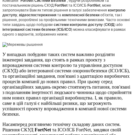
Компанія "
FortNet Системи Безпеки
", будучи розробником та
постачальником рішень СКУД
FortNet
та ІСО/ІСБ
FortNet
, може
запропонувати Вам як типові рішення в галузі забезпечення
контролю
доступу
,
відеоспостереження
та
комплексної
безпеки
об'єктів, так і
рішення, розроблені за профільними технічними вимогами. Часто основні
типи завдань щодо побудови
системи
контролю
доступу
(
СКУД
) або
інтегрованої системи безпеки
(
ІСБ
/
ІСО
) можна класифікувати в рамках
одного з варіантів, зображених нижче:
У випадках побудови таких систем важливо розділяти
інженерні завдання, що стоять в рамках проекту з
впровадження системи контролю та управління доступом
(СКУД) або інтегрованої системи охорони/безпеки (ІСО/ІСБ),
та організаційні завдання, пов'язані з адаптацією виробничих
процесів компанії до нових правил. При цьому серед
організаційних завдань окремо стоятимуть питання, пов'язані
з подоланням інертності людського чинника щодо сприйняття
ним нових правил організації виробництва. І, як правило,
саме в цій галузі є найбільші ризики, що загрожують
успішності проекту впровадження в компанії нової системи
безпеки.
Насамперед розглянемо технічну складову даних систем.
Рішення СКУД
FortNet
та ІСО/ІСБ FortNet, завдяки своїй