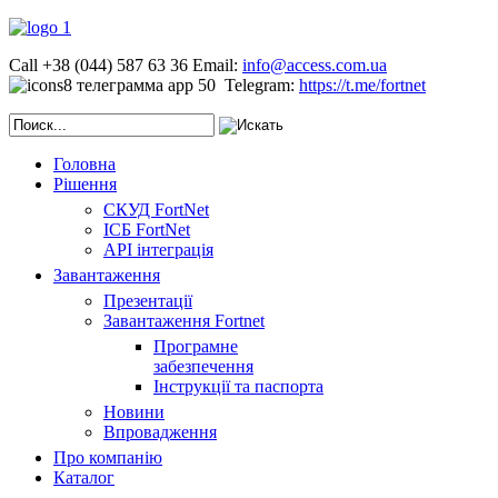
Call +38 (044) 587 63 36
Email:
info@access.com.ua
Telegram:
https://t.me/fortnet
Головна
Рішення
СКУД FortNet
ІСБ FortNet
API інтеграція
Завантаження
Презентації
Завантаження Fortnet
Програмне
забезпечення
Інструкції та паспорта
Новини
Впровадження
Про компанію
Каталог