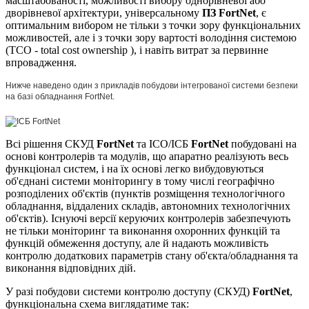
масштабованості, можливості вибору однорівневої або
дворівневої архітектури, універсальному
ПЗ FortNet
, є
оптимальним вибором не тільки з точки зору функціональних
можливостей, але і з точки зору вартості володіння системою
(ТСО - total cost ownership ), і навіть витрат за первинне
впровадження.
Нижче наведено один з прикладів побудови інтегрованої системи безпеки
на базі обладнання FortNet.
Всі рішення СКУД
FortNet
та ІСО/ІСБ
FortNet
побудовані на
основі контролерів та модулів, що апаратно реалізують весь
функціонал систем, і на їх основі легко вибудовуються
об'єднані системи моніторингу в тому числі географічно
розподілених об'єктів (пунктів розміщення технологічного
обладнання, віддалених складів, автономних технологічних
об'єктів). Існуючі версії керуючих контролерів забезпечують
не тільки моніторинг та виконання охоронних функцій та
функцій обмеження доступу, але й надають можливість
контролю додаткових параметрів стану об'єкта/обладнання та
виконання відповідних дій.
У разі побудови системи контролю доступу (СКУД)
FortNet
,
функціональна схема виглядатиме так: