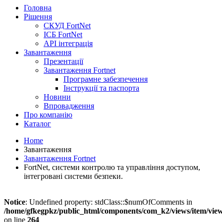
Головна
Рішення
СКУД FortNet
ІСБ FortNet
API інтеграція
Завантаження
Презентації
Завантаження Fortnet
Програмне забезпечення
Інструкції та паспорта
Новини
Впровадження
Про компанію
Каталог
Home
Завантаження
Завантаження Fortnet
FortNet, системи контролю та управління доступом,
інтегровані системи безпеки.
Notice
: Undefined property: stdClass::$numOfComments in
/home/gfkegpkz/public_html/components/com_k2/views/item/vie
on line
264