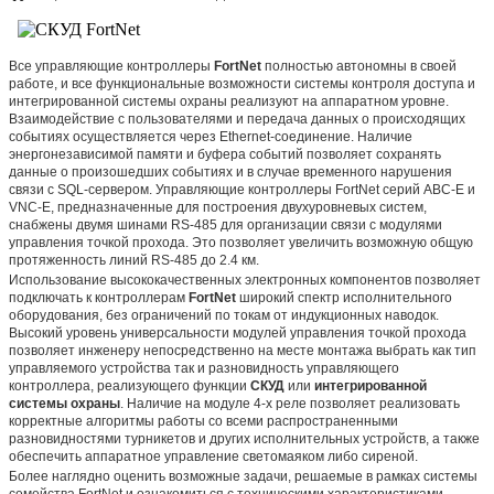
Все управляющие контроллеры
FortNet
полностью автономны в своей
работе, и все функциональные возможности системы контроля доступа и
интегрированной системы охраны реализуют на аппаратном уровне.
Взаимодействие с пользователями и передача данных о происходящих
событиях осуществляется через Ethernet-соединение. Наличие
энергонезависимой памяти и буфера событий позволяет сохранять
данные о произошедших событиях и в случае временного нарушения
связи с SQL-сервером. Управляющие контроллеры FortNet серий ABC-E и
VNC-E, предназначенные для построения двухуровневых систем,
снабжены двумя шинами RS-485 для организации связи с модулями
управления точкой прохода. Это позволяет увеличить возможную общую
протяженность линий RS-485 до 2.4 км.
Использование высококачественных электронных компонентов позволяет
подключать к контроллерам
FortNet
широкий спектр исполнительного
оборудования, без ограничений по токам от индукционных наводок.
Высокий уровень универсальности модулей управления точкой прохода
позволяет инженеру непосредственно на месте монтажа выбрать как тип
управляемого устройства так и разновидность управляющего
контроллера, реализующего функции
СКУД
или
интегрированной
системы охраны
. Наличие на модуле 4-х реле позволяет реализовать
корректные алгоритмы работы со всеми распространенными
разновидностями турникетов и других исполнительных устройств, а также
обеспечить аппаратное управление светомаяком либо сиреной.
Более наглядно оценить возможные задачи, решаемые в рамках системы
семейства FortNet и ознакомиться с техническими характеристиками