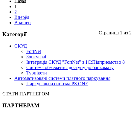
Назад
1
2
Вперёд
В конец
Страница 1 из 2
Категорії
СКУД
FortNet
Зчитувачі
Інтеграція СКУД "FortNet" з 1С:Підприємство 8
Система обмеження доступу до банкомату
Турнікети
Автоматизовані системи платного паркування
Паркувальна система PS ONE
СТАТИ ПАРТНЕРОМ
ПАРТНЕРАМ