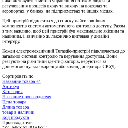
використовують з метою управління потоком людей та
регулювання процесів входу та виходу на вокзалах та
аеропортах, у банках, на підприємствах та інших місцях.
Цей пристрій відноситься до списку найголовніших
компонентів системи автоматичного контролю доступу. Разом
з тим важливо, щоб цей пристрій був максимально якісним та
надійним, і, звичайно ж, лаконічно виглядав у дизайні
інтер'єру.
Кожен електромеханічний Turnstile-пристрій підключається до
загальної системи контролю та керування доступом. Вони
реагують на різні типи ідентифікаторів, керуються за
допомогою пульта охоронця або команд оператора СКУД.
Сортировать по
Название товара +/-
Артикул
Категория
Название производителя
Цена товара
Длина товара
товар в наличии
Код продукта
Производитель:
"КС-МЕХАТРОНІКС"