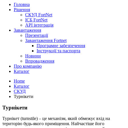
Головна
Рішення
СКУД FortNet
ІСБ FortNet
API інтеграція
Завантаження
Презентації
Завантаження Fortnet
Програмне забезпечення
Інструкції та паспорта
Новини
Впровадження
Про компанію
Каталог
Home
Каталог
СКУД
Турнікети
Турнікети
Турнікет (turnstile) – це механізм, який обмежує вхід на
територію будь-якого приміщення. Найчастіше його