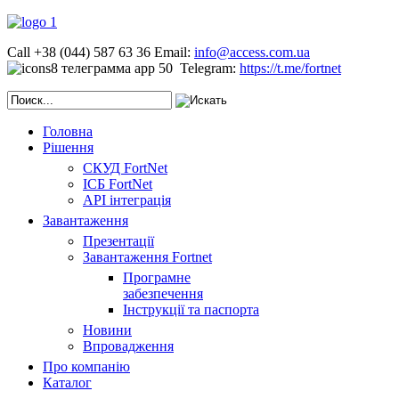
Call +38 (044) 587 63 36
Email:
info@access.com.ua
Telegram:
https://t.me/fortnet
Головна
Рішення
СКУД FortNet
ІСБ FortNet
API інтеграція
Завантаження
Презентації
Завантаження Fortnet
Програмне
забезпечення
Інструкції та паспорта
Новини
Впровадження
Про компанію
Каталог