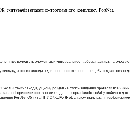
БЖ, зчитувачів) апаратно-програмного комплексу FortNet.
ології, що володіють елементами універсальності, або ж, навпаки, наголошують
 випадку, якщо всі заходи підвищення ефективності праці було адаптовано д
із безлічі таких заходів, у цьому розділі не стоїть завдання провести всебіч
юся загальні принципи постановки завдання з організацією обліку робочого дня
 рішення
FortNet
Облік та ППЗ СКУД
FortNet
, а також приклади інтерфейсів кор