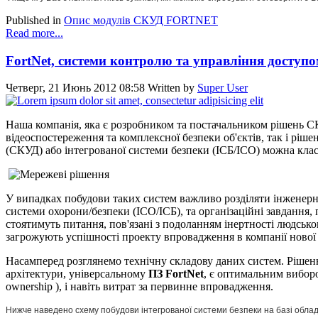
Published in
Опис модулів СКУД FORTNET
Read more...
FortNet, системи контролю та управління доступом
Четверг, 21 Июнь 2012 08:58
Written by
Super User
Наша компанія, яка є розробником та постачальником рішень 
відеоспостереження та комплексної безпеки об'єктів, так і рі
(СКУД) або інтегрованої системи безпеки (ІСБ/ІСО) можна клас
У випадках побудови таких систем важливо розділяти інженерн
системи охорони/безпеки (ІСО/ІСБ), та організаційні завдання,
стоятимуть питання, пов'язані з подоланням інертності людсько
загрожують успішності проекту впровадження в компанії нової
Насамперед розглянемо технічну складову даних систем. Ріш
архітектури, універсальному
ПЗ FortNet
, є оптимальним виборо
ownership ), і навіть витрат за первинне впровадження.
Нижче наведено схему побудови інтегрованої системи безпеки на базі облад