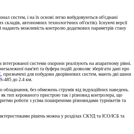
нал систем, і на їх основі легко вибудовуються об'єднані
 складів, автономних технологічних об'єктів). Існуючі версії
 й надають можливість контролю додаткових параметрів стану
а інтегрованої системи охорони реалізують на апаратному рівні.
незалежної пам'яті та буфера подій дозволяє зберігати дані про
E
, призначені для побудови дворівневих систем, мають дві шини
S-485 до 2.4 км.
 обладнання, без обмежень струмів від індукційних наведень.
 як тип керованого пристрою так і різновид контролера, що
горитми роботи з усіма поширеними різновидами турнікетів та
рактеристиками рішень можна у розділах СКУД та ІСО/ІСБ та