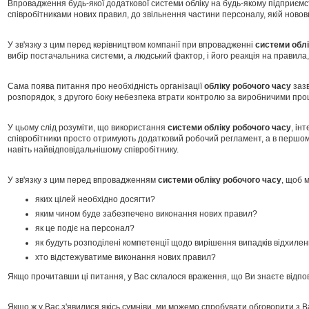
Впровадження будь-якої додаткової системи обліку на будь-якому підприємс
співробітниками нових правил, до звільнення частини персоналу, якій ново
У зв'язку з цим перед керівництвом компанії при впровадженні
системи
обл
вибір постачальника системи, а людський фактор, і його реакція на правила,
Сама поява питання про необхідність організації
обліку робочого часу
зазв
розпорядок, з другого боку небезпека втрати контролю за виробничими про
У цьому слід розуміти, що використання
системи обліку робочого часу
, ін
співробітники просто отримують додатковий робочий регламент, а в першом
навіть найвідповідальнішому співробітнику.
У зв'язку з цим перед впровадженням
системи обліку робочого часу
, щоб 
яких цілей необхідно досягти?
яким чином буде забезпечено виконання нових правил?
як це подіє на персонал?
як будуть розподілені компетенції щодо вирішення випадків відхилен
хто відстежуватиме виконання нових правил?
Якщо прочитавши ці питання, у Вас склалося враження, що Ви знаєте відпов
Якщо ж у Вас з'явилися якісь сумніви, ми можемо спробувати обговорити з Ва