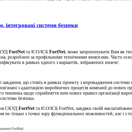
, інтегровані системи безпеки
СКУД
FortNet
та ІСО/ІСБ
FortNet
, може запропонувати Вам як тип
шення, розроблені за профільними технічними вимогами. Часто о
ифікувати в рамках одного з варіантів, зображених нижче:
і завдання, що стоять в рамках проекту з впровадження системи
 пов'язані з адаптацією виробничих процесів компанії до нових 
го чинника щодо сприйняття ним нових правил організації виробни
 системи безпеки.
ення СКУД
FortNet
та ІСО/ІСБ FortNet, завдяки своїй масштабован
м не тільки з точки зору функціональних можливостей, але і з точ
нання FortNet.