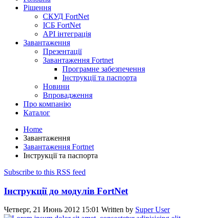
Рішення
СКУД FortNet
ІСБ FortNet
API інтеграція
Завантаження
Презентації
Завантаження Fortnet
Програмне забезпечення
Інструкції та паспорта
Новини
Впровадження
Про компанію
Каталог
Home
Завантаження
Завантаження Fortnet
Інструкції та паспорта
Subscribe to this RSS feed
Інструкції до модулів FortNet
Четверг, 21 Июнь 2012 15:01
Written by
Super User