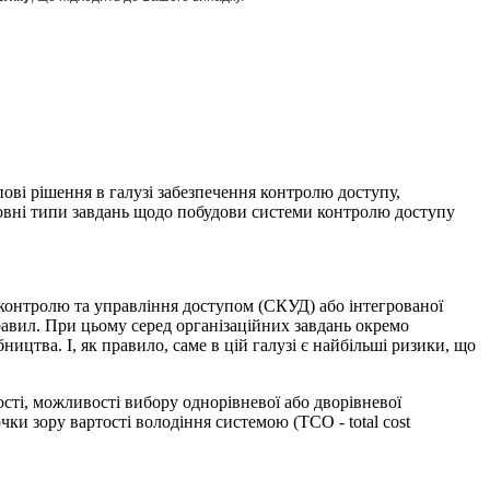
ові рішення в галузі забезпечення контролю доступу,
сновні типи завдань щодо побудови системи контролю доступу
 контролю та управління доступом (СКУД) або інтегрованої
правил. При цьому серед організаційних завдань окремо
цтва. І, як правило, саме в цій галузі є найбільші ризики, що
ості, можливості вибору однорівневої або дворівневої
ки зору вартості володіння системою (ТСО - total cost