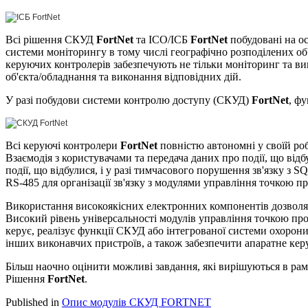
Всі рішення СКУД
FortNet
та ІСО/ІСБ
FortNet
побудовані на ос
системи моніторингу в тому числі географічно розподілених об'
керуючих контролерів забезпечують не тільки моніторинг та в
об'єкта/обладнання та виконання відповідних дій.
У разі побудови системи контролю доступу (СКУД)
FortNet
, ф
Всі керуючі контролери
FortNet
повністю автономні у своїй роб
Взаємодія з користувачами та передача даних про події, що відбу
події, що відбулися, і у разі тимчасового порушення зв'язку з
RS-485 для організації зв'язку з модулями управління точкою п
Використання високоякісних електронних компонентів дозволяє
Високий рівень універсальності модулів управління точкою про
керує, реалізує функції СКУД або інтегрованої системи охорони
інших виконавчих пристроїв, а також забезпечити апаратне ке
Більш наочно оцінити можливі завдання, які вирішуються в рам
Рішення
FortNet
.
Published in
Опис модулів СКУД FORTNET