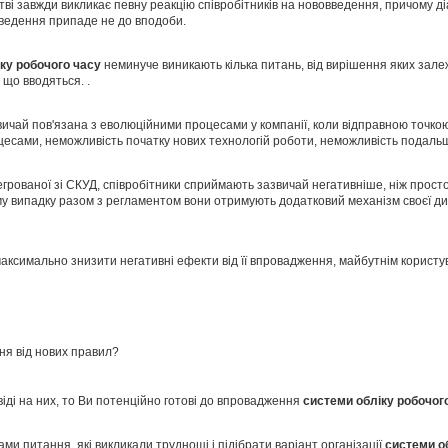
тві завжди викликає певну реакцію співробітників на нововведення, причому д
введення припаде не до вподоби.
іку
робочого часу
неминуче виникають кілька питань, від вирішення яких зале
 що вводяться. .
ичай пов'язана з еволюційними процесами у компанії, коли відправною точко
цесами, неможливість початку нових технологій роботи, неможливість подаль
тегрованої зі СКУД, співробітники сприймають зазвичай негативніше, ніж просто
у випадку разом з регламентом вони отримують додатковий механізм своєї дис
максимально знизити негативні ефекти від її впровадження, майбутнім користу
ня від нових правил?
іді на них, то Ви потенційно готові до впровадження
системи обліку робочог
ми питання, які викликали труднощі і підібрати варіант організації
системи о