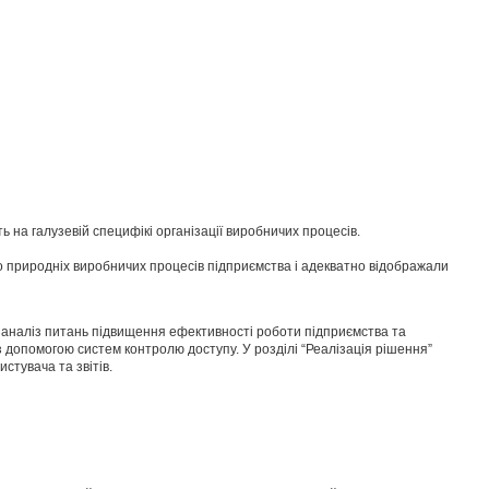
 на галузевій специфікі організації виробничих процесів.
о природніх виробничих процесів підприємства і адекватно відображали
ний аналіз питань підвищення ефективності роботи підприємства та
 з допомогою систем контролю доступу. У розділі “Реалізація рішення”
истувача та звітів.