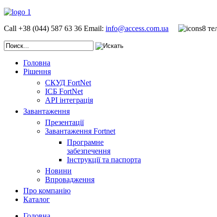
Call +38 (044) 587 63 36
Email:
info@access.com.ua
Головна
Рішення
СКУД FortNet
ІСБ FortNet
API інтеграція
Завантаження
Презентації
Завантаження Fortnet
Програмне
забезпечення
Інструкції та паспорта
Новини
Впровадження
Про компанію
Каталог
Головна