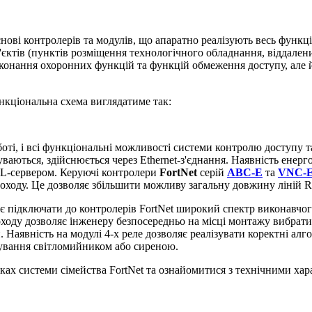
нові контролерів та модулів, що апаратно реалізують весь функціо
єктів (пунктів розміщення технологічного обладнання, віддалених
иконання охоронних функцій та функцій обмеження доступу, але
ункціональна схема виглядатиме так:
оті, і всі функціональні можливості системи контролю доступу т
ваються, здійснюється через Ethernet-з'єднання. Наявність енерго
 SQL-сервером. Керуючі контролери
FortNet
серій
ABC-E
та
VNC-
роходу. Це дозволяє збільшити можливу загальну довжину ліній R
 підключати до контролерів FortNet широкий спектр виконавчого
ходу дозволяє інженеру безпосередньо на місці монтажу вибрати
. Наявність на модулі 4-х реле дозволяє реалізувати коректні ал
рування світломийником або сиреною.
ках системи сімейства FortNet та ознайомитися з технічними ха