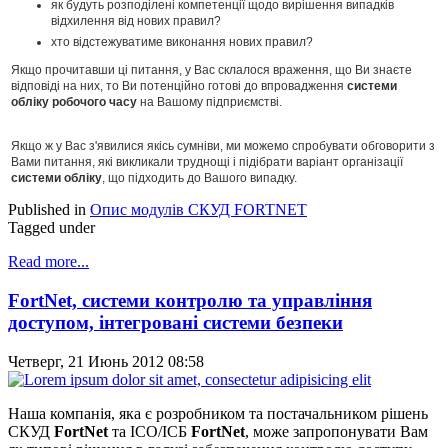
як будуть розподілені компетенції щодо вирішення випадків
відхилення від нових правил?
хто відстежуватиме виконання нових правил?
Якщо прочитавши ці питання, у Вас склалося враження, що Ви знаєте
відповіді на них, то Ви потенційно готові до впровадження
системи
обліку робочого часу
на Вашому підприємстві.
Якщо ж у Вас з'явилися якісь сумніви, ми можемо спробувати обговорити з
Вами питання, які викликали труднощі і підібрати варіант організації
системи обліку
, що підходить до Вашого випадку.
Published in
Опис модулів СКУД FORTNET
Tagged under
Read more...
FortNet, системи контролю та управління
доступом, інтегровані системи безпеки
Четверг, 21 Июнь 2012 08:58
Наша компанія, яка є розробником та постачальником рішень
СКУД
FortNet
та ІСО/ІСБ
FortNet
, може запропонувати Вам