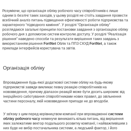
Розуміючи, що організація обліку робочого часу співробітників є лише
одним із безлічі таких заходів, у цьому розділі не стоїть завдання провести
всебічний аналіз питань підвищення ефективності роботи підприємства та
характерного “підводного каміння”. У розділі “Організація обліку”
розглядаюся загальні принципи постановки завдання з організацією обліку
робочого дня з допомогою систем контролю доступу. У розділі “Реалізація
рішення” наведено способи та результати вирішення таких завдань з
використанням рішення
FortNet
Облік та ППЗ СКУД
FortNet
, а також
приклади інтерфейсів користувача та звітів.
Організація обліку
Впровадження будь-якої додаткової системи обліку на будь-якому
підприємстві завжди викликає певну реакцію співробітників на
нововведення, причому діапазон реакцій може бути досить широким: від
інерційного саботування співробітниками нових правил, до звільнення
частини персоналу, якій нововведення припаде не до вподоби.
У зв'язку з цим перед керівництвом компанії при впровадженні
системи
обліку
робочого часу
неминуче виникають кілька питань, від вирішення
яких залежатиме вектор подальшого розвитку компанії, і найважливішим з
них буде не вибір постачальника системи, а людський фактор, і його