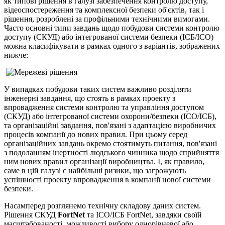
як типові рішення в галузі забезпечення контролю доступу,
відеоспостереження та комплексної безпеки об'єктів, так і
рішення, розроблені за профільними технічними вимогами.
Часто основні типи завдань щодо побудови системи контролю
доступу (СКУД) або інтегрованої системи безпеки (ІСБ/ІСО)
можна класифікувати в рамках одного з варіантів, зображених
нижче:
У випадках побудови таких систем важливо розділяти
інженерні завдання, що стоять в рамках проекту з
впровадження системи контролю та управління доступом
(СКУД) або інтегрованої системи охорони/безпеки (ІСО/ІСБ),
та організаційні завдання, пов'язані з адаптацією виробничих
процесів компанії до нових правил. При цьому серед
організаційних завдань окремо стоятимуть питання, пов'язані
з подоланням інертності людського чинника щодо сприйняття
ним нових правил організації виробництва. І, як правило,
саме в цій галузі є найбільші ризики, що загрожують
успішності проекту впровадження в компанії нової системи
безпеки.
Насамперед розглянемо технічну складову даних систем.
Рішення СКУД
FortNet
та ІСО/ІСБ FortNet, завдяки своїй
масштабованості, можливості вибору однорівневої або