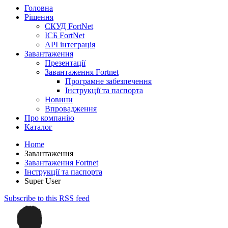
Головна
Рішення
СКУД FortNet
ІСБ FortNet
API інтеграція
Завантаження
Презентації
Завантаження Fortnet
Програмне забезпечення
Інструкції та паспорта
Новини
Впровадження
Про компанію
Каталог
Home
Завантаження
Завантаження Fortnet
Інструкції та паспорта
Super User
Subscribe to this RSS feed