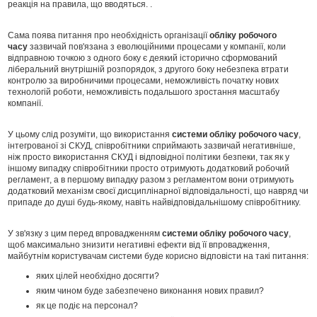
реакція на правила, що вводяться. .
Сама поява питання про необхідність організації
обліку робочого
часу
зазвичай пов'язана з еволюційними процесами у компанії, коли
відправною точкою з одного боку є деякий історично сформований
ліберальний внутрішній розпорядок, з другого боку небезпека втрати
контролю за виробничими процесами, неможливість початку нових
технологій роботи, неможливість подальшого зростання масштабу
компанії.
У цьому слід розуміти, що використання
системи обліку робочого часу
,
інтегрованої зі СКУД, співробітники сприймають зазвичай негативніше,
ніж просто використання СКУД і відповідної політики безпеки, так як у
іншому випадку співробітники просто отримують додатковий робочий
регламент, а в першому випадку разом з регламентом вони отримують
додатковий механізм своєї дисциплінарної відповідальності, що навряд чи
припаде до душі будь-якому, навіть найвідповідальнішому співробітнику.
У зв'язку з цим перед впровадженням
системи обліку робочого часу
,
щоб максимально знизити негативні ефекти від її впровадження,
майбутнім користувачам системи буде корисно відповісти на такі питання:
яких цілей необхідно досягти?
яким чином буде забезпечено виконання нових правил?
як це подіє на персонал?