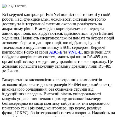
Всі керуючі контролери
FortNet
повністю автономні у своїй
роботі, і всі функціональні можливості системи контролю
доступу та інтегрованої системи охорони реалізують на
апаратному рівні. Взаємодія з користувачами та передача
даних про події, що відбуваються, здійснюється через Ethernet-
з'єднання. Наявність енергонезалежної пам'яті та буфера подій
дозволяє зберігати дані про події, що відбулися, і у разі
тимчасового порушення зв'язку з SQL-сервером. Керуючі
контролери
FortNet
серій
ABC-E
та
VNC-E
, призначені для
побудови дворівневих систем, мають дві шини RS-485 для
організації зв'язку з модулями управління точкою проходу. Це
дозволяє збільшити можливу загальну довжину ліній RS-485
до 2.4 км.
Використання високоякісних електронних компонентів
дозволяє підключати до контролерів FortNet широкий спектр
виконавчого обладнання, без обмежень струмів від
індукційних наведень. Високий рівень універсальності
модулів управління точкою проходу дозволяє інженеру
безпосередньо на місці монтажу вибрати як тип керованого
пристрою так і різновид контролера, що керує, реалізує
функції СКУД або інтегрованої системи охорони. Наявність на