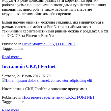
модулі 4-х реле дозволяє реалізувати коректні алгоритми
роботи з усіма поширеними різновидами турнікетів та інших
виконавчих пристроїв, а також забезпечити апаратне
керування світломийником або сиреною.
Більш наочно оцінити можливі завдання, які вирішуються в
рамках системи сімейства FortNet та ознайомитися з
технічними характеристиками рішень можна у розділах СКУД
та ІСО/ІСБ та Рішення
FortNet
.
Published in
Опис модулів СКУД FORTNET
Tagged under
Read more...
Інсталяція СКУД Fortnet
Четверг, 21 Июнь 2012 02:29
Инсталляция СКД FortNet и описание программы.
Published in
Програмне забезпечення СКУД FORTNET
Tagged under
Read more...