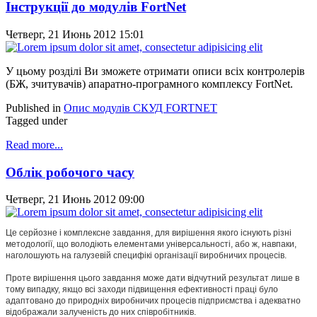
Інструкції до модулів FortNet
Четверг, 21 Июнь 2012 15:01
У цьому розділі Ви зможете отримати описи всіх контролерів
(БЖ, зчитувачів) апаратно-програмного комплексу FortNet.
Published in
Опис модулів СКУД FORTNET
Tagged under
Read more...
Облік робочого часу
Четверг, 21 Июнь 2012 09:00
Це серйозне і комплексне завдання, для вирішення якого існують різні
методології, що володіють елементами універсальності, або ж, навпаки,
наголошують на галузевій специфікі організації виробничих процесів.
Проте вирішення цього завдання може дати відчутний результат лише в
тому випадку, якщо всі заходи підвищення ефективності праці було
адаптовано до природніх виробничих процесів підприємства і адекватно
відображали залученість до них співробітників.