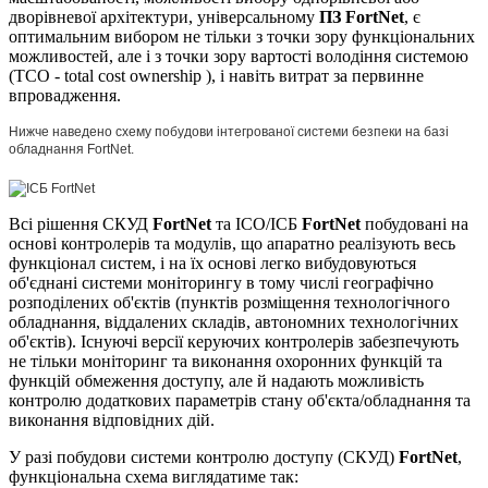
дворівневої архітектури, універсальному
ПЗ FortNet
, є
оптимальним вибором не тільки з точки зору функціональних
можливостей, але і з точки зору вартості володіння системою
(ТСО - total cost ownership ), і навіть витрат за первинне
впровадження.
Нижче наведено схему побудови інтегрованої системи безпеки на базі
обладнання FortNet.
Всі рішення СКУД
FortNet
та ІСО/ІСБ
FortNet
побудовані на
основі контролерів та модулів, що апаратно реалізують весь
функціонал систем, і на їх основі легко вибудовуються
об'єднані системи моніторингу в тому числі географічно
розподілених об'єктів (пунктів розміщення технологічного
обладнання, віддалених складів, автономних технологічних
об'єктів). Існуючі версії керуючих контролерів забезпечують
не тільки моніторинг та виконання охоронних функцій та
функцій обмеження доступу, але й надають можливість
контролю додаткових параметрів стану об'єкта/обладнання та
виконання відповідних дій.
У разі побудови системи контролю доступу (СКУД)
FortNet
,
функціональна схема виглядатиме так: