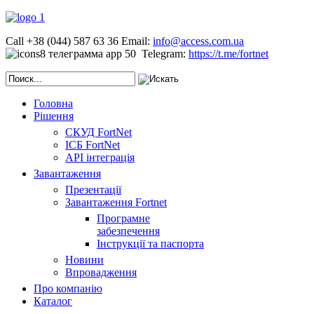
Call +38 (044) 587 63 36
Email:
info@access.com.ua
Telegram:
https://t.me/fortnet
Головна
Рішення
СКУД FortNet
ІСБ FortNet
API інтеграція
Завантаження
Презентації
Завантаження Fortnet
Програмне
забезпечення
Інструкції та паспорта
Новини
Впровадження
Про компанію
Каталог