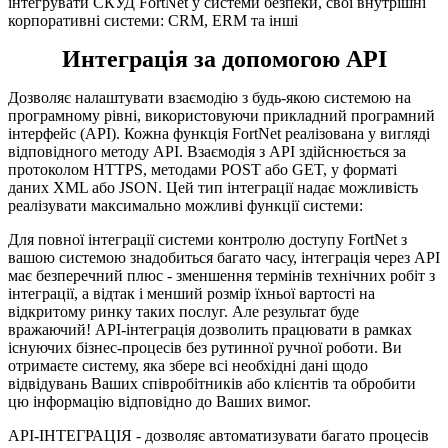
інтегрувати СКУД FortNet у системи безпеки, свої внутрішні
корпоративні системи: CRM, ERM та інші
Интеграція за допомогою API
Дозволяє налаштувати взаємодію з будь-якою системою на
програмному рівні, використовуючи прикладний програмний
інтерфейс (API). Кожна функція FortNet реалізована у вигляді
відповідного методу API. Взаємодія з API здійснюється за
протоколом HTTPS, методами POST або GET, у форматі
даних XML або JSON. Цей тип інтеграції надає можливість
реалізувати максимально можливі функції системи:
Для повної інтеграції системи контролю доступу FortNet з
вашою системою знадобиться багато часу, інтеграція через API
має безперечний плюс - зменшення термінів технічних робіт з
інтеграції, а відтак і менший розмір їхньої вартості на
відкритому ринку таких послуг. Але результат буде
вражаючий! API-інтеграція дозволить працювати в рамках
існуючих бізнес-процесів без рутинної ручної роботи. Ви
отримаєте систему, яка збере всі необхідні дані щодо
відвідувань Ваших співробітників або клієнтів та обробити
цю інформацію відповідно до Ваших вимог.
API-ІНТЕГРАЦІЯ - дозволяє автоматизувати багато процесів