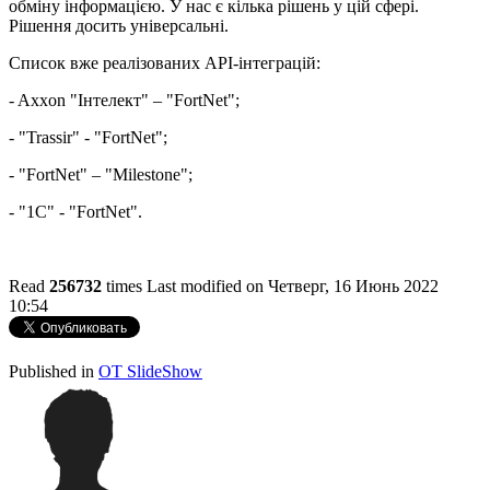
обміну інформацією. У нас є кілька рішень у цій сфері.
Рішення досить універсальні.
Список вже реалізованих API-інтеграцій:
- Axxon "Інтелект" – "FortNet";
- "Trassir" - "FortNet";
- "FortNet" – "Milestone";
- "1C" - "FortNet".
Read
256732
times
Last modified on Четверг, 16 Июнь 2022
10:54
http://evruka.com.ua/
Published in
OT SlideShow