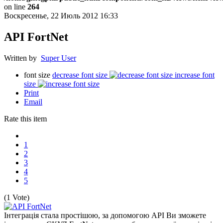
on line
264
Воскресенье, 22 Июль 2012 16:33
API FortNet
Written by
Super User
font size
decrease font size
increase font
size
Print
Email
Rate this item
1
2
3
4
5
(1 Vote)
Інтеграція стала простішою, за допомогою API Ви зможете