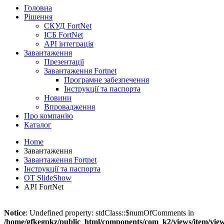
Головна
Рішення
СКУД FortNet
ІСБ FortNet
API інтеграція
Завантаження
Презентації
Завантаження Fortnet
Програмне забезпечення
Інструкції та паспорта
Новини
Впровадження
Про компанію
Каталог
Home
Завантаження
Завантаження Fortnet
Інструкції та паспорта
OT SlideShow
API FortNet
Notice
: Undefined property: stdClass::$numOfComments in
/home/gfkegpkz/public_html/components/com_k2/views/item/vie