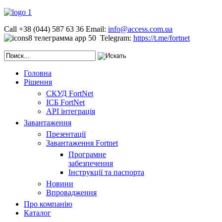
Call +38 (044) 587 63 36
Email:
info@access.com.ua
Telegram:
https://t.me/fortnet
Головна
Рішення
СКУД FortNet
ІСБ FortNet
API інтеграція
Завантаження
Презентації
Завантаження Fortnet
Програмне
забезпечення
Інструкції та паспорта
Новини
Впровадження
Про компанію
Каталог