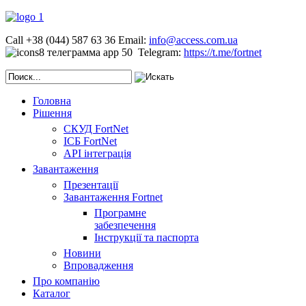
Call +38 (044) 587 63 36
Email:
info@access.com.ua
Telegram:
https://t.me/fortnet
Головна
Рішення
СКУД FortNet
ІСБ FortNet
API інтеграція
Завантаження
Презентації
Завантаження Fortnet
Програмне
забезпечення
Інструкції та паспорта
Новини
Впровадження
Про компанію
Каталог