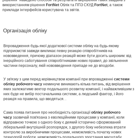
використанням рішення
FortNet
Облік та ППЗ СКУД
FortNet
, а також
приклади інтерфейсів користувача та звітів.
Організація обліку
Впровадження будь-якої додаткової системи обліку на будь-якому
підприємстві завжди викликає певну реакцію співробітників на
нововведення, причому діапазон реакцій може бути досить широким: від
інерційного саботування співробітниками нових правил, до звільнення
частини персоналу, якій нововведення припаде не до вподоби.
У зв'язку з цим перед керівництвом компанії при впровадженні
системи
обліку
робочого часу
неминуче виникають кілька питань, від вирішення
яких залежатиме вектор подальшого розвитку компанії, і найважливішим з
них буде не вибір постачальника системи, а людський фактор, і його
реакція на правила, що вводяться. .
Сама поява питання про необхідність організації
обліку робочого
часу
зазвичай пов'язана з еволюційними процесами у компанії, коли
відправною точкою з одного боку є деякий історично сформований
ліберальний внутрішній розпорядок, з другого боку небезпека втрати
контролю за виробничими процесами, неможливість початку нових
технологій роботи, неможливість подальшого зростання масштабу