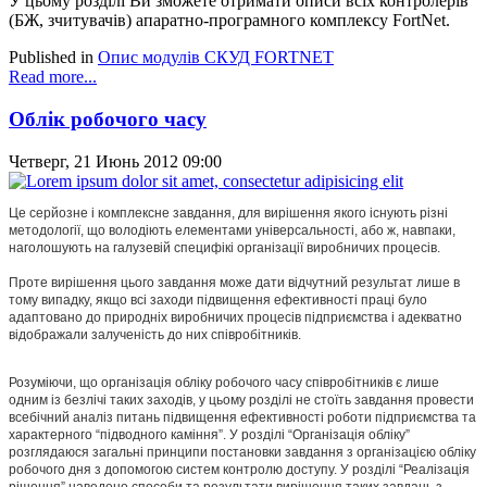
У цьому розділі Ви зможете отримати описи всіх контролерів
(БЖ, зчитувачів) апаратно-програмного комплексу FortNet.
Published in
Опис модулів СКУД FORTNET
Read more...
Облік робочого часу
Четверг, 21 Июнь 2012 09:00
Це серйозне і комплексне завдання, для вирішення якого існують різні
методології, що володіють елементами універсальності, або ж, навпаки,
наголошують на галузевій специфікі організації виробничих процесів.
Проте вирішення цього завдання може дати відчутний результат лише в
тому випадку, якщо всі заходи підвищення ефективності праці було
адаптовано до природніх виробничих процесів підприємства і адекватно
відображали залученість до них співробітників.
Розуміючи, що організація обліку робочого часу співробітників є лише
одним із безлічі таких заходів, у цьому розділі не стоїть завдання провести
всебічний аналіз питань підвищення ефективності роботи підприємства та
характерного “підводного каміння”. У розділі “Організація обліку”
розглядаюся загальні принципи постановки завдання з організацією обліку
робочого дня з допомогою систем контролю доступу. У розділі “Реалізація
рішення” наведено способи та результати вирішення таких завдань з