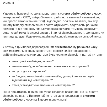
компанії.
У цьому слід розуміти, що використання
системи обліку робочого часу
,
інтегрованої зі СКУД, співробітники сприймають зазвичай негативніше,
ніж просто використання СКУД і відповідної політики безпеки, так як у
іншому випадку співробітники просто отримують додатковий робочий
регламент, а в першому випадку разом з регламентом вони отримують
додатковий механізм своєї дисциплінарної відповідальності, що навряд чи
припаде до душі будь-якому, навіть найвідповідальнішому співробітнику.
У зв'язку з цим перед впровадженням
системи обліку робочого часу
,
щоб максимально знизити негативні ефекти від її впровадження,
майбутнім користувачам системи буде корисно відповісти на такі питання:
яких цілей необхідно досягти?
яким чином буде забезпечено виконання нових правил?
як це подіє на персонал?
як будуть розподілені компетенції щодо вирішення випадків
відхилення від нових правил?
хто відстежуватиме виконання нових правил?
Якщо прочитавши ці питання, у Вас склалося враження, що Ви знаєте
відповіді на них, то Ви потенційно готові до впровадження
системи
обліку робочого часу
на Вашому підприємстві.