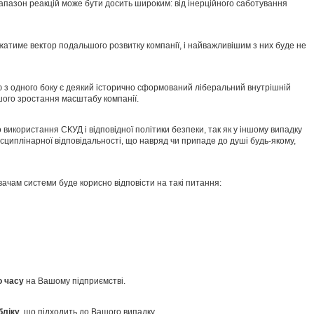
іапазон реакцій може бути досить широким: від інерційного саботування
жатиме вектор подальшого розвитку компанії, і найважливішим з них буде не
ю з одного боку є деякий історично сформований ліберальний внутрішній
шого зростання масштабу компанії.
 використання СКУД і відповідної політики безпеки, так як у іншому випадку
циплінарної відповідальності, що навряд чи припаде до душі будь-якому,
вачам системи буде корисно відповісти на такі питання:
о часу
на Вашому підприємстві.
бліку
, що підходить до Вашого випадку.