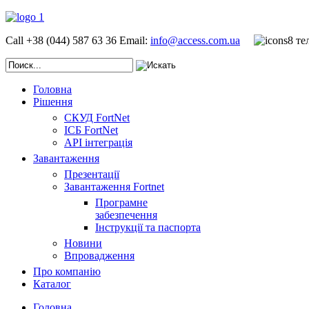
Call +38 (044) 587 63 36
Email:
info@access.com.ua
Головна
Рішення
СКУД FortNet
ІСБ FortNet
API інтеграція
Завантаження
Презентації
Завантаження Fortnet
Програмне
забезпечення
Інструкції та паспорта
Новини
Впровадження
Про компанію
Каталог
Головна