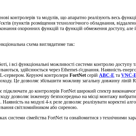
нові контролерів та модулів, що апаратно реалізують весь функціо
єктів (пунктів розміщення технологічного обладнання, віддалених
иконання охоронних функцій та функцій обмеження доступу, але
ункціональна схема виглядатиме так:
оті, і всі функціональні можливості системи контролю доступу т
ваються, здійснюється через Ethernet-з'єднання. Наявність енерго
 SQL-сервером. Керуючі контролери
FortNet
серій
ABC-E
та
VNC-
роходу. Це дозволяє збільшити можливу загальну довжину ліній R
 підключати до контролерів FortNet широкий спектр виконавчого
ходу дозволяє інженеру безпосередньо на місці монтажу вибрати
. Наявність на модулі 4-х реле дозволяє реалізувати коректні ал
рування світломийником або сиреною.
ках системи сімейства FortNet та ознайомитися з технічними ха