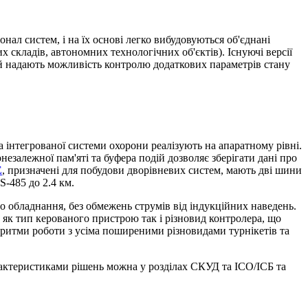
нал систем, і на їх основі легко вибудовуються об'єднані
 складів, автономних технологічних об'єктів). Існуючі версії
 й надають можливість контролю додаткових параметрів стану
а інтегрованої системи охорони реалізують на апаратному рівні.
незалежної пам'яті та буфера подій дозволяє зберігати дані про
E
, призначені для побудови дворівневих систем, мають дві шини
S-485 до 2.4 км.
 обладнання, без обмежень струмів від індукційних наведень.
 як тип керованого пристрою так і різновид контролера, що
горитми роботи з усіма поширеними різновидами турнікетів та
рактеристиками рішень можна у розділах СКУД та ІСО/ІСБ та