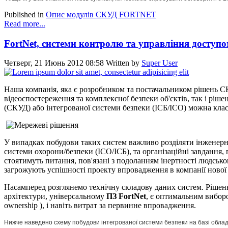
Published in
Опис модулів СКУД FORTNET
Read more...
FortNet, системи контролю та управління доступом
Четверг, 21 Июнь 2012 08:58
Written by
Super User
Наша компанія, яка є розробником та постачальником рішень 
відеоспостереження та комплексної безпеки об'єктів, так і рі
(СКУД) або інтегрованої системи безпеки (ІСБ/ІСО) можна клас
У випадках побудови таких систем важливо розділяти інженерн
системи охорони/безпеки (ІСО/ІСБ), та організаційні завдання,
стоятимуть питання, пов'язані з подоланням інертності людсько
загрожують успішності проекту впровадження в компанії нової
Насамперед розглянемо технічну складову даних систем. Ріш
архітектури, універсальному
ПЗ FortNet
, є оптимальним виборо
ownership ), і навіть витрат за первинне впровадження.
Нижче наведено схему побудови інтегрованої системи безпеки на базі облад