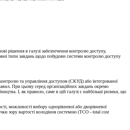
ові рішення в галузі забезпечення контролю доступу,
сновні типи завдань щодо побудови системи контролю доступу
 контролю та управління доступом (СКУД) або інтегрованої
правил. При цьому серед організаційних завдань окремо
цтва. І, як правило, саме в цій галузі є найбільші ризики, що
ості, можливості вибору однорівневої або дворівневої
ки зору вартості володіння системою (ТСО - total cost