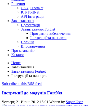
Рішення
СКУД FortNet
ІСБ FortNet
API інтеграція
Завантаження
Презентації
Завантаження Fortnet
Програмне забезпечення
Інструкції та паспорта
Новини
Впровадження
Про компанію
Каталог
Home
Завантаження
Завантаження Fortnet
Інструкції та паспорта
Subscribe to this RSS feed
Інструкції до модулів FortNet
Четверг, 21 Июнь 2012 15:01
Written by
Super User