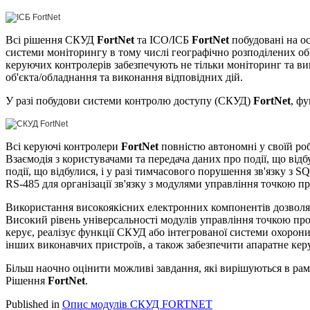
Всі рішення СКУД
FortNet
та ІСО/ІСБ
FortNet
побудовані на ос
системи моніторингу в тому числі географічно розподілених об'
керуючих контролерів забезпечують не тільки моніторинг та в
об'єкта/обладнання та виконання відповідних дій.
У разі побудови системи контролю доступу (СКУД)
FortNet
, ф
Всі керуючі контролери
FortNet
повністю автономні у своїй роб
Взаємодія з користувачами та передача даних про події, що відбу
події, що відбулися, і у разі тимчасового порушення зв'язку з
RS-485 для організації зв'язку з модулями управління точкою п
Використання високоякісних електронних компонентів дозволяє
Високий рівень універсальності модулів управління точкою про
керує, реалізує функції СКУД або інтегрованої системи охорони
інших виконавчих пристроїв, а також забезпечити апаратне ке
Більш наочно оцінити можливі завдання, які вирішуються в рам
Рішення
FortNet
.
Published in
Опис модулів СКУД FORTNET