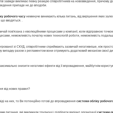
тві завжди викликає певну реакцію співробітників на нововведення, причому д
введення припаде не до вподоби.
іку
робочого часу
неминуче виникають кілька питань, від вирішення яких зале
 що вводяться. .
ичай пов'язана з еволюційними процесами у компанії, коли відправною точко
цесами, неможливість початку нових технологій роботи, неможливість подаль
тегрованої зі СКУД, співробітники сприймають зазвичай негативніше, ніж просто
у випадку разом з регламентом вони отримують додатковий механізм своєї дис
максимально знизити негативні ефекти від її впровадження, майбутнім користу
ня від нових правил?
іді на них, то Ви потенційно готові до впровадження
системи обліку робочог
ми питання, які викликали труднощі і підібрати варіант організації
системи о