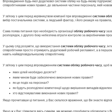
Впровадження будь-якої додаткової системи обліку на будь-якому підприємс
співробітниками нових правил, до звільнення частини персоналу, якій ново
У зв'язку з цим перед керівництвом компанії при впровадженні
системи
обл
вибір постачальника системи, а людський фактор, і його реакція на правила,
Сама поява питання про необхідність організації
обліку робочого часу
зазв
розпорядок, з другого боку небезпека втрати контролю за виробничими про
У цьому слід розуміти, що використання
системи обліку робочого часу
, ін
співробітники просто отримують додатковий робочий регламент, а в першом
навіть найвідповідальнішому співробітнику.
У зв'язку з цим перед впровадженням
системи обліку робочого часу
, щоб 
яких цілей необхідно досягти?
яким чином буде забезпечено виконання нових правил?
як це подіє на персонал?
як будуть розподілені компетенції щодо вирішення випадків відхилен
хто відстежуватиме виконання нових правил?
Якщо прочитавши ці питання, у Вас склалося враження, що Ви знаєте відпов
Якщо ж у Вас з'явилися якісь сумніви, ми можемо спробувати обговорити з Ва