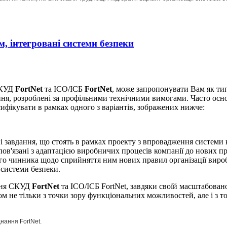
, інтегровані системи безпеки
СКУД
FortNet
та ІСО/ІСБ
FortNet
, може запропонувати Вам як тип
шення, розроблені за профільними технічними вимогами. Часто о
ифікувати в рамках одного з варіантів, зображених нижче:
і завдання, що стоять в рамках проекту з впровадження системи
 пов'язані з адаптацією виробничих процесів компанії до нових 
го чинника щодо сприйняття ним нових правил організації виробни
 системи безпеки.
ення СКУД
FortNet
та ІСО/ІСБ FortNet, завдяки своїй масштабован
м не тільки з точки зору функціональних можливостей, але і з точ
нання FortNet.