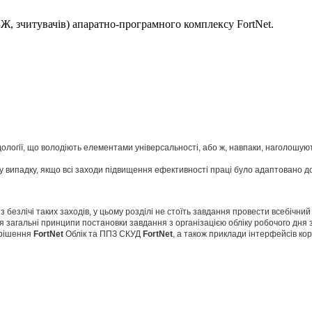
БЖ, зчитувачів) апаратно-програмного комплексу FortNet.
ології, що володіють елементами універсальності, або ж, навпаки, наголошують
 випадку, якщо всі заходи підвищення ефективності праці було адаптовано д
із безлічі таких заходів, у цьому розділі не стоїть завдання провести всебіч
юся загальні принципи постановки завдання з організацією обліку робочого дня
 рішення
FortNet
Облік та ППЗ СКУД
FortNet
, а також приклади інтерфейсів кор