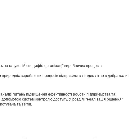
 на галузевій специфікі організації виробничих процесів.
о природніх виробничих процесів підприємства і адекватно відображали
ний аналіз питань підвищення ефективності роботи підприємства та
 з допомогою систем контролю доступу. У розділі “Реалізація рішення”
истувача та звітів.