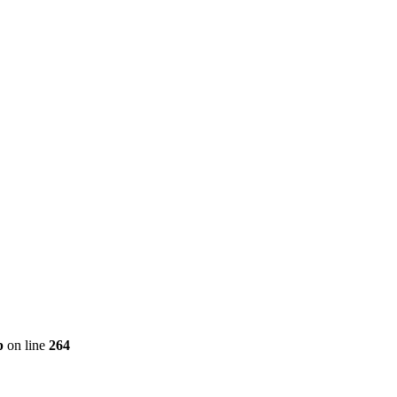
p
on line
264