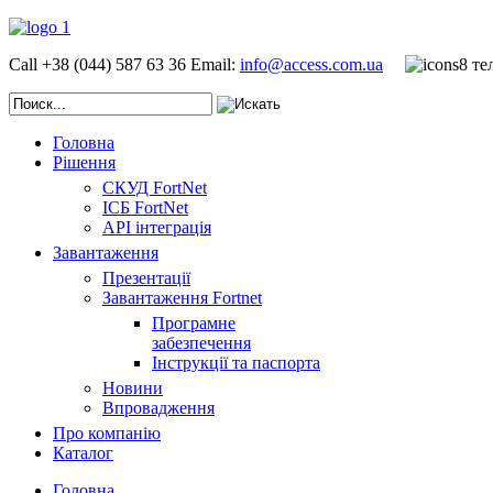
Call +38 (044) 587 63 36
Email:
info@access.com.ua
Головна
Рішення
СКУД FortNet
ІСБ FortNet
API інтеграція
Завантаження
Презентації
Завантаження Fortnet
Програмне
забезпечення
Інструкції та паспорта
Новини
Впровадження
Про компанію
Каталог
Головна