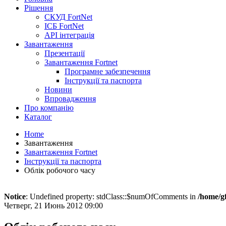
Рішення
СКУД FortNet
ІСБ FortNet
API інтеграція
Завантаження
Презентації
Завантаження Fortnet
Програмне забезпечення
Інструкції та паспорта
Новини
Впровадження
Про компанію
Каталог
Home
Завантаження
Завантаження Fortnet
Інструкції та паспорта
Облік робочого часу
Notice
: Undefined property: stdClass::$numOfComments in
/home/g
Четверг, 21 Июнь 2012 09:00