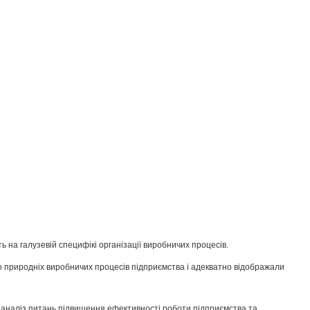
 на галузевій специфікі організації виробничих процесів.
о природніх виробничих процесів підприємства і адекватно відображали
ний аналіз питань підвищення ефективності роботи підприємства та