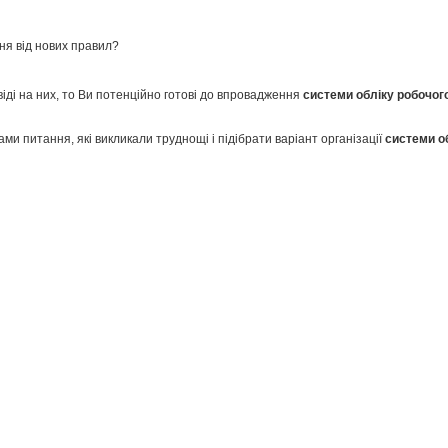
ня від нових правил?
іді на них, то Ви потенційно готові до впровадження
системи обліку робочог
ми питання, які викликали труднощі і підібрати варіант організації
системи о