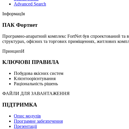
Advanced Search
ІнформацІя
ПАК Фортнет
Програмно-апаратний комплекс FortNet був спроектований та в
структурах, офісних та торгових приміщеннях, житлових компле
ПринципИ
КЛЮЧОВІ ПРАВИЛА
Побудова якісних систем
Клієнтоорієнтування
Раціональність рішень
ФАЙЛИ ДЛЯ ЗАВАНТАЖЕННЯ
ПІДТРИМКА
Опис модулів
Програмне забезпечення
Презентації