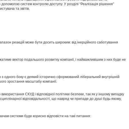
 з допомогою систем контролю доступу. У розділі “Реалізація рішення”
истувача та звітів.
іапазон реакцій може бути досить широким: від інерційного саботування
жатиме вектор подальшого розвитку компанії, і найважливішим з них буде не
ю з одного боку є деякий історично сформований ліберальний внутрішній
шого зростання масштабу компанії.
 використання СКУД і відповідної політики безпеки, так як у іншому випадку
циплінарної відповідальності, що навряд чи припаде до душі будь-якому,
вачам системи буде корисно відповісти на такі питання: