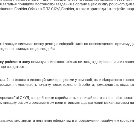
юся загальні принципи постановки завдання з організацією обліку робочого дня
 рішення
FortNet
Облік та ППЗ СКУД
FortNet
, а також приклади інтерфейсів кор
тві завжди викликає певну реакцію співробітників на нововведення, причому д
введення припаде не до вподоби.
іку
робочого часу
неминуче виникають кілька питань, від вирішення яких зале
 що вводяться. .
ичай пов'язана з еволюційними процесами у компанії, коли відправною точко
цесами, неможливість початку нових технологій роботи, неможливість подаль
тегрованої зі СКУД, співробітники сприймають зазвичай негативніше, ніж просто
у випадку разом з регламентом вони отримують додатковий механізм своєї дис
максимально знизити негативні ефекти від її впровадження, майбутнім користу