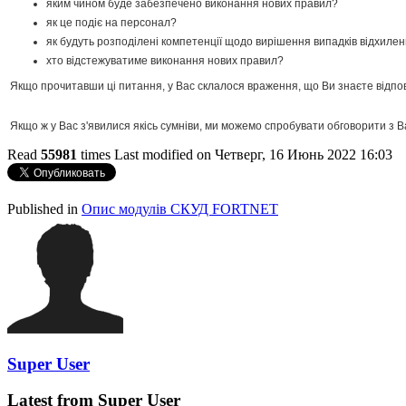
яким чином буде забезпечено виконання нових правил?
як це подіє на персонал?
як будуть розподілені компетенції щодо вирішення випадків відхилен
хто відстежуватиме виконання нових правил?
Якщо прочитавши ці питання, у Вас склалося враження, що Ви знаєте відпов
Якщо ж у Вас з'явилися якісь сумніви, ми можемо спробувати обговорити з Ва
Read
55981
times
Last modified on Четверг, 16 Июнь 2022 16:03
http://evruka.com.ua/
Published in
Опис модулів СКУД FORTNET
Super User
Latest from Super User