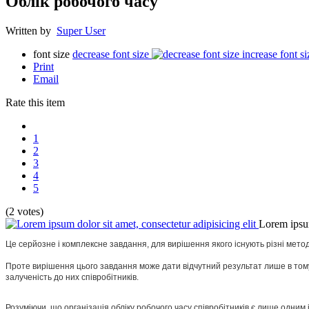
Облік робочого часу
Written by
Super User
font size
decrease font size
increase font si
Print
Email
Rate this item
1
2
3
4
5
(2 votes)
Lorem ipsum
Це серйозне і комплексне завдання, для вирішення якого існують різні метод
Проте вирішення цього завдання може дати відчутний результат лише в тому
залученість до них співробітників.
Розуміючи, що організація обліку робочого часу співробітників є лише одним 