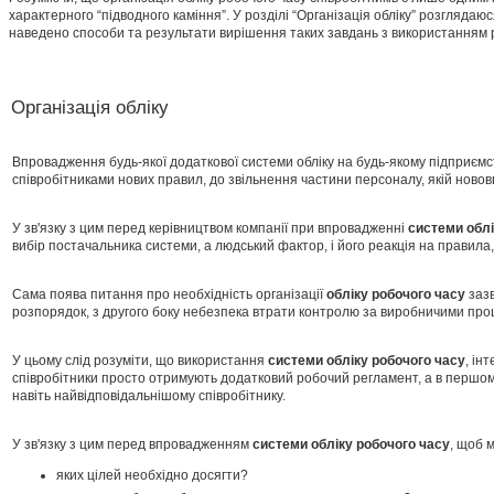
характерного “підводного каміння”. У розділі “Організація обліку” розгляда
наведено способи та результати вирішення таких завдань з використанням
Організація обліку
Впровадження будь-якої додаткової системи обліку на будь-якому підприємс
співробітниками нових правил, до звільнення частини персоналу, якій ново
У зв'язку з цим перед керівництвом компанії при впровадженні
системи
обл
вибір постачальника системи, а людський фактор, і його реакція на правила,
Сама поява питання про необхідність організації
обліку робочого часу
зазв
розпорядок, з другого боку небезпека втрати контролю за виробничими про
У цьому слід розуміти, що використання
системи обліку робочого часу
, ін
співробітники просто отримують додатковий робочий регламент, а в першом
навіть найвідповідальнішому співробітнику.
У зв'язку з цим перед впровадженням
системи обліку робочого часу
, щоб 
яких цілей необхідно досягти?