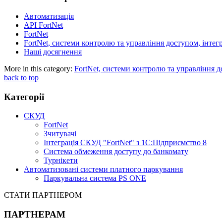
Автоматизація
API FortNet
FortNet
FortNet, системи контролю та управління доступом, інтег
Наші досягнення
More in this category:
FortNet, системи контролю та управління д
back to top
Категорії
СКУД
FortNet
Зчитувачі
Інтеграція СКУД "FortNet" з 1С:Підприємство 8
Система обмеження доступу до банкомату
Турнікети
Автоматизовані системи платного паркування
Паркувальна система PS ONE
СТАТИ ПАРТНЕРОМ
ПАРТНЕРАМ