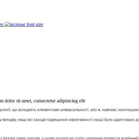
ze
 dolor sit amet, consectetur adipisicing elit
ології, що володіють елементами універсальності, або ж, навпаки, наголошують
 випадку, якщо всі заходи підвищення ефективності праці було адаптовано д
із безлічі таких заходів, у цьому розділі не стоїть завдання провести всебіч