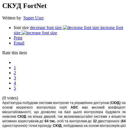
СКУД FortNet
Written by
Super User
font size
decrease font size
increase font
size
Print
Email
Rate this item
1
2
3
4
5
(0 votes)
Архітектура побудови системи контролю та управління доступом (
СКУД
) на
основі керуючого контролера серії
АВС
має високий коефіцієнт
масштабованості, що дозволяє на базі цього контролера будувати як
невеликі
СКУД
на кілька дверей, так великомасштабні системи з кількістю
активних користувачів до
64 тис.
осіб та контролем до
32
двосторонніх (
64
односторонніх) точок проходу.
СКУД
, побудована на основі контролерів цієї