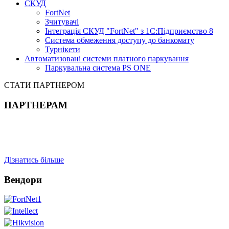
СКУД
FortNet
Зчитувачі
Інтеграція СКУД "FortNet" з 1С:Підприємство 8
Система обмеження доступу до банкомату
Турнікети
Автоматизовані системи платного паркування
Паркувальна система PS ONE
СТАТИ ПАРТНЕРОМ
ПАРТНЕРАМ
Дізнатись більше
Вендори