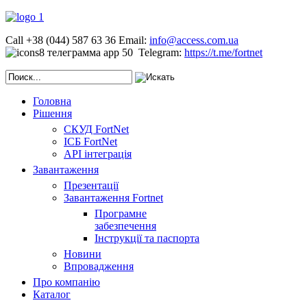
Call +38 (044) 587 63 36
Email:
info@access.com.ua
Telegram:
https://t.me/fortnet
Головна
Рішення
СКУД FortNet
ІСБ FortNet
API інтеграція
Завантаження
Презентації
Завантаження Fortnet
Програмне
забезпечення
Інструкції та паспорта
Новини
Впровадження
Про компанію
Каталог