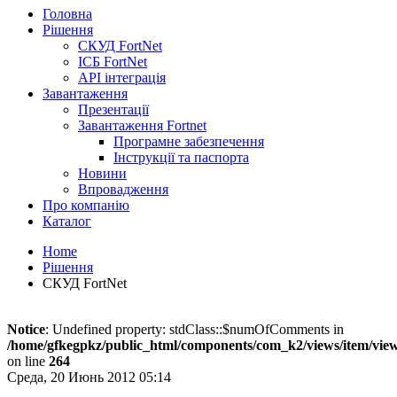
Головна
Рішення
СКУД FortNet
ІСБ FortNet
API інтеграція
Завантаження
Презентації
Завантаження Fortnet
Програмне забезпечення
Інструкції та паспорта
Новини
Впровадження
Про компанію
Каталог
Home
Рішення
СКУД FortNet
Notice
: Undefined property: stdClass::$numOfComments in
/home/gfkegpkz/public_html/components/com_k2/views/item/vie
on line
264
Среда, 20 Июнь 2012 05:14