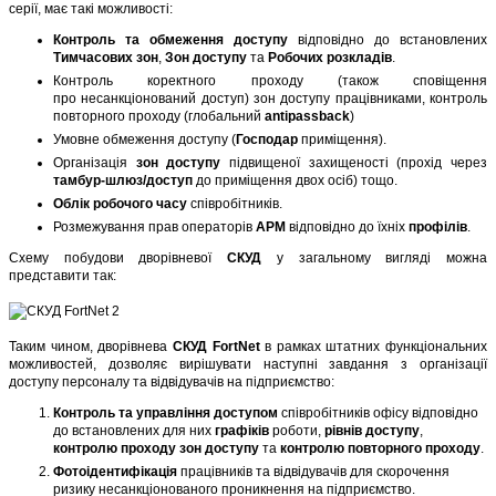
серії, має такі можливості:
Контроль та обмеження доступу
відповідно до встановлених
Тимчасових зон
,
Зон доступу
та
Робочих розкладів
.
Контроль коректного проходу (також сповіщення
про несанкціонований доступ) зон доступу працівниками, контроль
повторного проходу (глобальний
antipassback
)
Умовне обмеження доступу (
Господар
приміщення).
Організація
зон доступу
підвищеної захищеності (прохід через
тамбур-шлюз/доступ
до приміщення двох осіб) тощо.
Облік робочого часу
співробітників.
Розмежування прав операторів
АРМ
відповідно до їхніх
профілів
.
Схему побудови дворівневої
СКУД
у загальному вигляді можна
представити так:
Таким чином, дворівнева
СКУД FortNet
в рамках штатних функціональних
можливостей, дозволяє вирішувати наступні завдання з організації
доступу персоналу та відвідувачів на підприємство:
Контроль
та
управління
доступом
співробітників офісу відповідно
до встановлених для них
графіків
роботи,
рівнів
доступу
,
контролю
проходу зон
доступу
та
контролю
повторного
проходу
.
Фотоідентифікація
працівників та відвідувачів для скорочення
ризику несанкціонованого проникнення на підприємство.