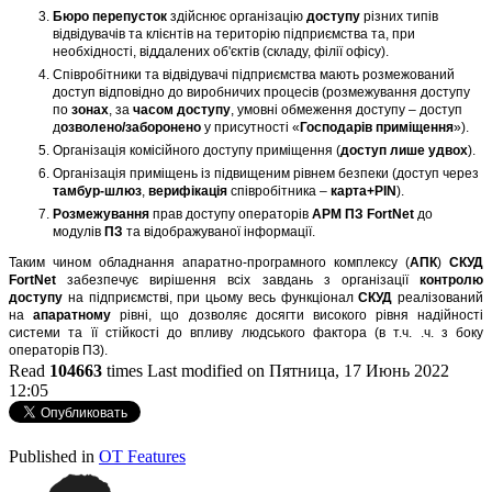
Бюро
перепусток
здійснює організацію
доступу
різних типів
відвідувачів та клієнтів на територію підприємства та, при
необхідності, віддалених об'єктів (складу, філії офісу).
Співробітники та відвідувачі підприємства мають розмежований
доступ відповідно до виробничих процесів (розмежування доступу
по
зонах
, за
часом доступу
, умовні обмеження доступу – доступ
д
озволено/заборонено
у присутності «
Господарів
приміщення
»).
Організація комісійного доступу приміщення (
доступ лише удвох
).
Організація приміщень із підвищеним рівнем безпеки (доступ через
тамбур-шлюз
,
верифікація
співробітника –
карта+PIN
).
Розмежування
прав доступу операторів
АРМ ПЗ FortNet
до
модулів
ПЗ
та відображуваної інформації.
Таким чином обладнання апаратно-
програмного
комплексу (
АПК
)
СКУД
FortNet
забезпечує вирішення всіх завдань з організації
контролю
доступу
на підприємстві, при цьому весь функціонал
СКУД
реалізований
на
апаратному
рівні, що дозволяє досягти високого рівня надійності
системи та її стійкості до впливу людського фактора (в т.ч. .ч. з боку
операторів ПЗ).
Read
104663
times
Last modified on Пятница, 17 Июнь 2022
12:05
http://evruka.com.ua/
Published in
OT Features