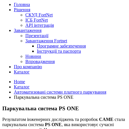
Головна
Рішення
СКУД FortNet
ІСБ FortNet
API інтеграція
Завантаження
Презентації
Завантаження Fortnet
Програмне забезпечення
Інструкції та паспорта
Новини
Впровадження
Про компанію
Каталог
Home
Каталог
Автоматизовані системи платного паркування
Паркувальна система PS ONE
Паркувальна система PS ONE
Результатом інженерних досліджень та розробок
CAME
стала
паркувальна система
PS ONE
, яка використовує сучасні