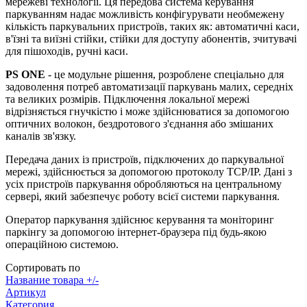
мережеві технології. Ця передова система керування
паркуванням надає можливість конфігурувати необмежену
кількість паркувальних пристроїв, таких як: автоматичні каси,
в'їзні та виїзні стійки, стійки для доступу абонентів, зчитувачі
для пішоходів, ручні каси.
PS ONE
- це модульне рішення, розроблене спеціально для
задоволення потреб автоматизації паркувань малих, середніх
та великих розмірів. Підключення локальної мережі
відрізняється гнучкістю і може здійснюватися за допомогою
оптичних волокон, бездротового з'єднання або змішаних
каналів зв'язку.
Передача даних із пристроїв, підключених до паркувальної
мережі, здійснюється за допомогою протоколу TCP/IP. Дані з
усіх пристроїв паркування обробляються на центральному
сервері, який забезпечує роботу всієї системи паркування.
Оператор паркування здійснює керування та моніторинг
паркінгу за допомогою інтернет-браузера під будь-якою
операційною системою.
Сортировать по
Название товара +/-
Артикул
Категория