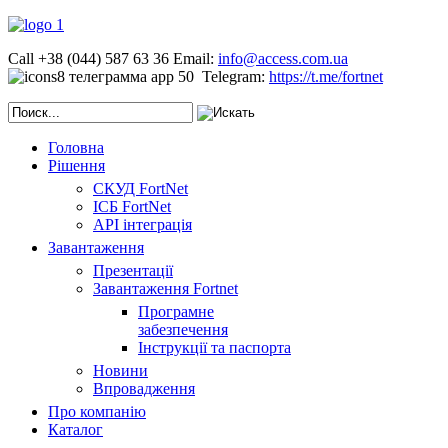
Call +38 (044) 587 63 36
Email:
info@access.com.ua
Telegram:
https://t.me/fortnet
Головна
Рішення
СКУД FortNet
ІСБ FortNet
API інтеграція
Завантаження
Презентації
Завантаження Fortnet
Програмне
забезпечення
Інструкції та паспорта
Новини
Впровадження
Про компанію
Каталог