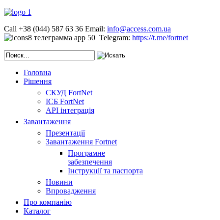
Call +38 (044) 587 63 36
Email:
info@access.com.ua
Telegram:
https://t.me/fortnet
Головна
Рішення
СКУД FortNet
ІСБ FortNet
API інтеграція
Завантаження
Презентації
Завантаження Fortnet
Програмне
забезпечення
Інструкції та паспорта
Новини
Впровадження
Про компанію
Каталог