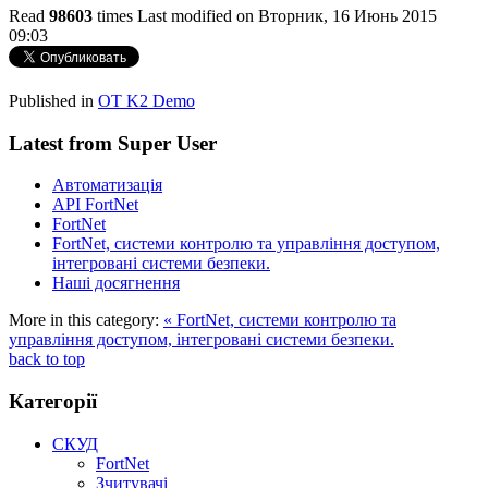
Read
98603
times
Last modified on Вторник, 16 Июнь 2015
09:03
http://evruka.com.ua/
Published in
OT K2 Demo
Latest from Super User
Автоматизація
API FortNet
FortNet
FortNet, системи контролю та управління доступом,
інтегровані системи безпеки.
Наші досягнення
More in this category:
« FortNet, системи контролю та
управління доступом, інтегровані системи безпеки.
back to top
Категорії
СКУД
FortNet
Зчитувачі