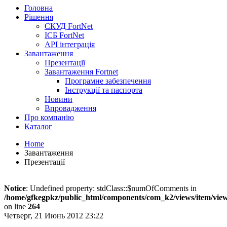
Головна
Рішення
СКУД FortNet
ІСБ FortNet
API інтеграція
Завантаження
Презентації
Завантаження Fortnet
Програмне забезпечення
Інструкції та паспорта
Новини
Впровадження
Про компанію
Каталог
Home
Завантаження
Презентації
Notice
: Undefined property: stdClass::$numOfComments in
/home/gfkegpkz/public_html/components/com_k2/views/item/vie
on line
264
Четверг, 21 Июнь 2012 23:22