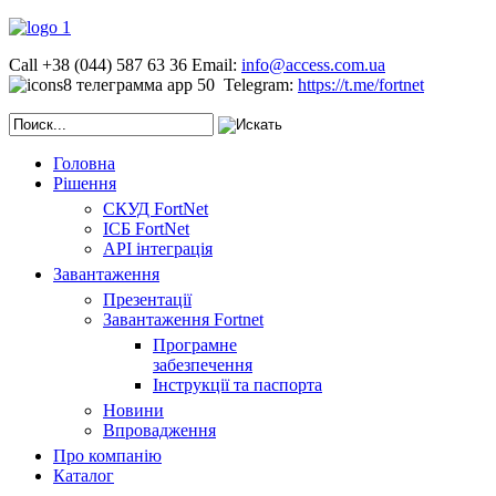
Call +38 (044) 587 63 36
Email:
info@access.com.ua
Telegram:
https://t.me/fortnet
Головна
Рішення
СКУД FortNet
ІСБ FortNet
API інтеграція
Завантаження
Презентації
Завантаження Fortnet
Програмне
забезпечення
Інструкції та паспорта
Новини
Впровадження
Про компанію
Каталог