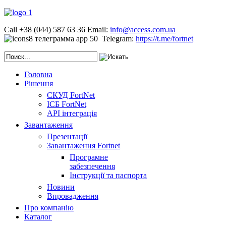
Call +38 (044) 587 63 36
Email:
info@access.com.ua
Telegram:
https://t.me/fortnet
Головна
Рішення
СКУД FortNet
ІСБ FortNet
API інтеграція
Завантаження
Презентації
Завантаження Fortnet
Програмне
забезпечення
Інструкції та паспорта
Новини
Впровадження
Про компанію
Каталог