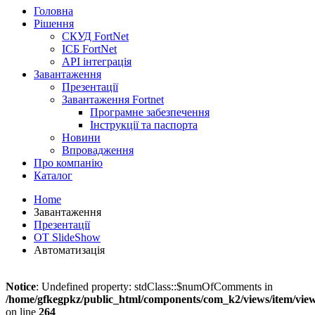
Головна
Рішення
СКУД FortNet
ІСБ FortNet
API інтеграція
Завантаження
Презентації
Завантаження Fortnet
Програмне забезпечення
Інструкції та паспорта
Новини
Впровадження
Про компанію
Каталог
Home
Завантаження
Презентації
OT SlideShow
Автоматизація
Notice
: Undefined property: stdClass::$numOfComments in
/home/gfkegpkz/public_html/components/com_k2/views/item/vie
on line
264