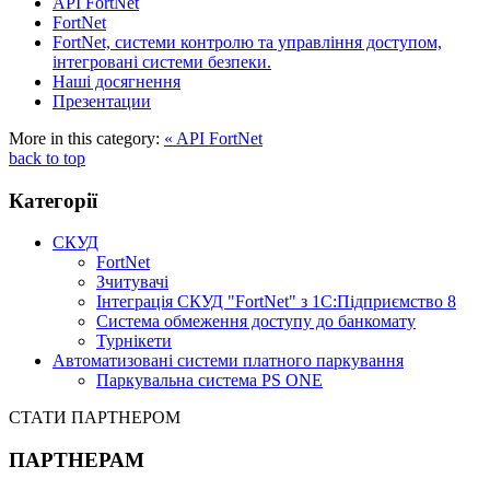
API FortNet
FortNet
FortNet, системи контролю та управління доступом,
інтегровані системи безпеки.
Наші досягнення
Презентации
More in this category:
« API FortNet
back to top
Категорії
СКУД
FortNet
Зчитувачі
Інтеграція СКУД "FortNet" з 1С:Підприємство 8
Система обмеження доступу до банкомату
Турнікети
Автоматизовані системи платного паркування
Паркувальна система PS ONE
СТАТИ ПАРТНЕРОМ
ПАРТНЕРАМ