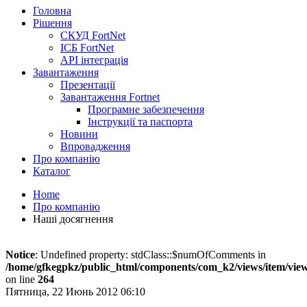
Головна
Рішення
СКУД FortNet
ІСБ FortNet
API інтеграція
Завантаження
Презентації
Завантаження Fortnet
Програмне забезпечення
Інструкції та паспорта
Новини
Впровадження
Про компанію
Каталог
Home
Про компанію
Наші досягнення
Notice
: Undefined property: stdClass::$numOfComments in
/home/gfkegpkz/public_html/components/com_k2/views/item/vie
on line
264
Пятница, 22 Июнь 2012 06:10