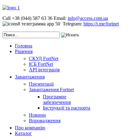
Call +38 (044) 587 63 36
Email:
info@access.com.ua
Telegram:
https://t.me/fortnet
Головна
Рішення
СКУД FortNet
ІСБ FortNet
API інтеграція
Завантаження
Презентації
Завантаження Fortnet
Програмне
забезпечення
Інструкції та паспорта
Новини
Впровадження
Про компанію
Каталог