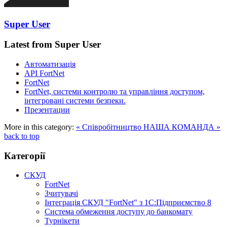
Super User
Latest from Super User
Автоматизація
API FortNet
FortNet
FortNet, системи контролю та управління доступом,
інтегровані системи безпеки.
Презентации
More in this category:
« Співробітництво
НАША КОМАНДА »
back to top
Категорії
СКУД
FortNet
Зчитувачі
Інтеграція СКУД "FortNet" з 1С:Підприємство 8
Система обмеження доступу до банкомату
Турнікети