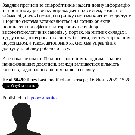
Завдяки прагненню співробітників надати повну інформацію
та постійному розвитку впровадженних систем, компанія
займає лідируючі позиції на ринку системи контролю доступу.
Щорічно система встановлюється на сотнях об'єктів,
починаючи від офісних та торгових центрів до
високотехнологічних заводів, у портах, на митних складах і
т.д., у складі інтегрованих систем безпеки, систем управління
персоналом, а також автономно як система управління
доступу та обліку робочого часу.
Але показником стабільного зростання та одним із наших
найважливіших досягнень завжди залишається кількість
клієнтів, задоволених рівнем нашого сервісу.
Read
50499
times
Last modified on Четверг, 16 Июнь 2022 15:28
http://evruka.com.ua/
Published in
Про компанію