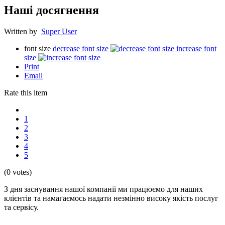
Наші досягнення
Written by
Super User
font size
decrease font size
increase font
size
Print
Email
Rate this item
1
2
3
4
5
(0 votes)
З дня заснування нашої компанії ми працюємо для наших
клієнтів та намагаємось надати незмінно високу якість послуг
та сервісу.