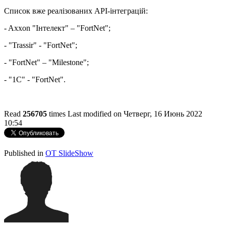
Список вже реалізованих API-інтеграцій:
- Axxon "Інтелект" – "FortNet";
- "Trassir" - "FortNet";
- "FortNet" – "Milestone";
- "1C" - "FortNet".
Read
256705
times
Last modified on Четверг, 16 Июнь 2022
10:54
http://evruka.com.ua/
Published in
OT SlideShow