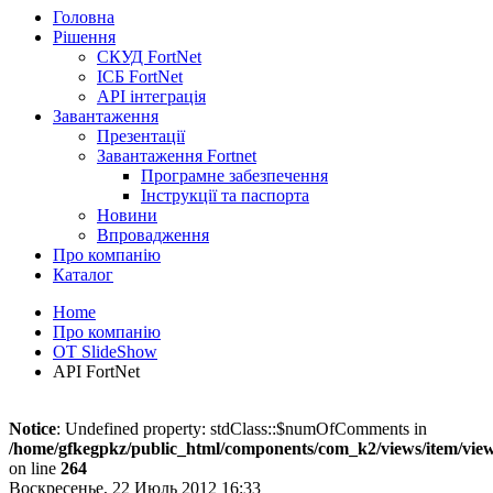
Головна
Рішення
СКУД FortNet
ІСБ FortNet
API інтеграція
Завантаження
Презентації
Завантаження Fortnet
Програмне забезпечення
Інструкції та паспорта
Новини
Впровадження
Про компанію
Каталог
Home
Про компанію
OT SlideShow
API FortNet
Notice
: Undefined property: stdClass::$numOfComments in
/home/gfkegpkz/public_html/components/com_k2/views/item/vie
on line
264
Воскресенье, 22 Июль 2012 16:33