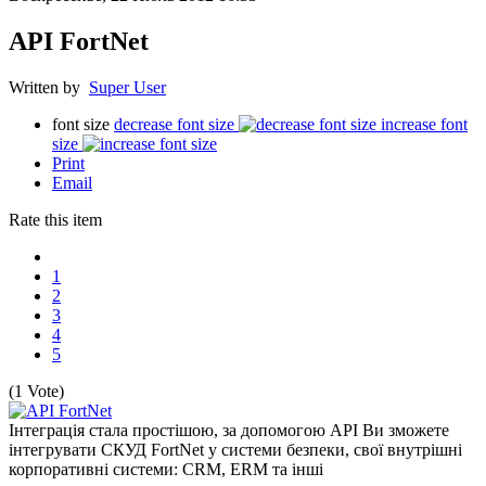
API FortNet
Written by
Super User
font size
decrease font size
increase font
size
Print
Email
Rate this item
1
2
3
4
5
(1 Vote)
Інтеграція стала простішою, за допомогою API Ви зможете
інтегрувати СКУД FortNet у системи безпеки, свої внутрішні
корпоративні системи: CRM, ERM та інші