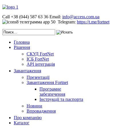
Call +38 (044) 587 63 36
Email:
info@access.com.ua
Telegram:
https://t.me/fortnet
Головна
Рішення
СКУД FortNet
ІСБ FortNet
API інтеграція
Завантаження
Презентації
Завантаження Fortnet
Програмне
забезпечення
Інструкції та паспорта
Новини
Впровадження
Про компанію
Каталог