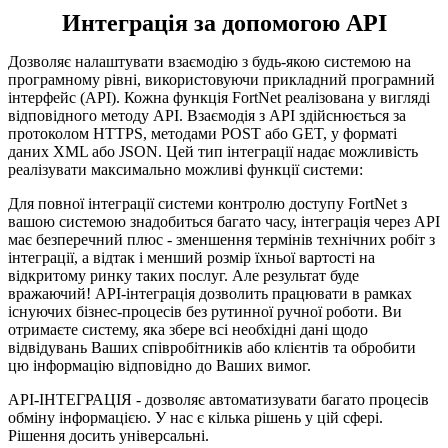
Интеграція за допомогою API
Дозволяє налаштувати взаємодію з будь-якою системою на
програмному рівні, використовуючи прикладний програмний
інтерфейс (API). Кожна функція FortNet реалізована у вигляді
відповідного методу API. Взаємодія з API здійснюється за
протоколом HTTPS, методами POST або GET, у форматі
даних XML або JSON. Цей тип інтеграції надає можливість
реалізувати максимально можливі функції системи:
Для повної інтеграції системи контролю доступу FortNet з
вашою системою знадобиться багато часу, інтеграція через API
має безперечний плюс - зменшення термінів технічних робіт з
інтеграції, а відтак і менший розмір їхньої вартості на
відкритому ринку таких послуг. Але результат буде
вражаючий! API-інтеграція дозволить працювати в рамках
існуючих бізнес-процесів без рутинної ручної роботи. Ви
отримаєте систему, яка збере всі необхідні дані щодо
відвідувань Ваших співробітників або клієнтів та обробити
цю інформацію відповідно до Ваших вимог.
API-ІНТЕГРАЦІЯ - дозволяє автоматизувати багато процесів
обміну інформацією. У нас є кілька рішень у цій сфері.
Рішення досить універсальні.