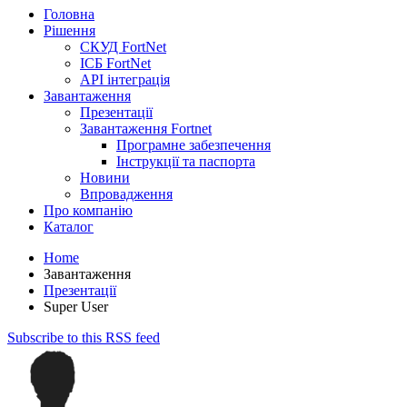
Головна
Рішення
СКУД FortNet
ІСБ FortNet
API інтеграція
Завантаження
Презентації
Завантаження Fortnet
Програмне забезпечення
Інструкції та паспорта
Новини
Впровадження
Про компанію
Каталог
Home
Завантаження
Презентації
Super User
Subscribe to this RSS feed