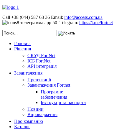
Call +38 (044) 587 63 36
Email:
info@access.com.ua
Telegram:
https://t.me/fortnet
Головна
Рішення
СКУД FortNet
ІСБ FortNet
API інтеграція
Завантаження
Презентації
Завантаження Fortnet
Програмне
забезпечення
Інструкції та паспорта
Новини
Впровадження
Про компанію
Каталог