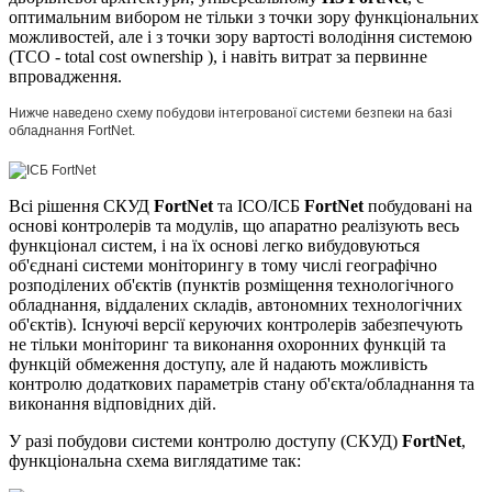
оптимальним вибором не тільки з точки зору функціональних
можливостей, але і з точки зору вартості володіння системою
(ТСО - total cost ownership ), і навіть витрат за первинне
впровадження.
Нижче наведено схему побудови інтегрованої системи безпеки на базі
обладнання FortNet.
Всі рішення СКУД
FortNet
та ІСО/ІСБ
FortNet
побудовані на
основі контролерів та модулів, що апаратно реалізують весь
функціонал систем, і на їх основі легко вибудовуються
об'єднані системи моніторингу в тому числі географічно
розподілених об'єктів (пунктів розміщення технологічного
обладнання, віддалених складів, автономних технологічних
об'єктів). Існуючі версії керуючих контролерів забезпечують
не тільки моніторинг та виконання охоронних функцій та
функцій обмеження доступу, але й надають можливість
контролю додаткових параметрів стану об'єкта/обладнання та
виконання відповідних дій.
У разі побудови системи контролю доступу (СКУД)
FortNet
,
функціональна схема виглядатиме так: