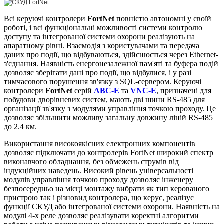
Всі керуючі контролери
FortNet
повністю автономні у своїй
роботі, і всі функціональні можливості системи контролю
доступу та інтегрованої системи охорони реалізують на
апаратному рівні. Взаємодія з користувачами та передача
даних про події, що відбуваються, здійснюється через Ethernet-
з'єднання. Наявність енергонезалежної пам'яті та буфера подій
дозволяє зберігати дані про події, що відбулися, і у разі
тимчасового порушення зв'язку з SQL-сервером. Керуючі
контролери
FortNet
серій
ABC-E
та
VNC-E
, призначені для
побудови дворівневих систем, мають дві шини RS-485 для
організації зв'язку з модулями управління точкою проходу. Це
дозволяє збільшити можливу загальну довжину ліній RS-485
до 2.4 км.
Використання високоякісних електронних компонентів
дозволяє підключати до контролерів FortNet широкий спектр
виконавчого обладнання, без обмежень струмів від
індукційних наведень. Високий рівень універсальності
модулів управління точкою проходу дозволяє інженеру
безпосередньо на місці монтажу вибрати як тип керованого
пристрою так і різновид контролера, що керує, реалізує
функції СКУД або інтегрованої системи охорони. Наявність на
модулі 4-х реле дозволяє реалізувати коректні алгоритми