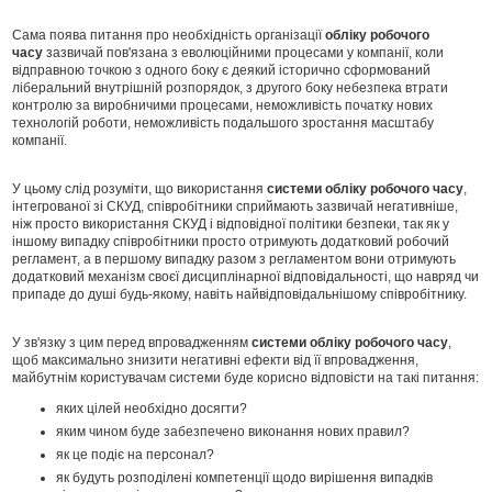
Сама поява питання про необхідність організації
обліку робочого
часу
зазвичай пов'язана з еволюційними процесами у компанії, коли
відправною точкою з одного боку є деякий історично сформований
ліберальний внутрішній розпорядок, з другого боку небезпека втрати
контролю за виробничими процесами, неможливість початку нових
технологій роботи, неможливість подальшого зростання масштабу
компанії.
У цьому слід розуміти, що використання
системи обліку робочого часу
,
інтегрованої зі СКУД, співробітники сприймають зазвичай негативніше,
ніж просто використання СКУД і відповідної політики безпеки, так як у
іншому випадку співробітники просто отримують додатковий робочий
регламент, а в першому випадку разом з регламентом вони отримують
додатковий механізм своєї дисциплінарної відповідальності, що навряд чи
припаде до душі будь-якому, навіть найвідповідальнішому співробітнику.
У зв'язку з цим перед впровадженням
системи обліку робочого часу
,
щоб максимально знизити негативні ефекти від її впровадження,
майбутнім користувачам системи буде корисно відповісти на такі питання:
яких цілей необхідно досягти?
яким чином буде забезпечено виконання нових правил?
як це подіє на персонал?
як будуть розподілені компетенції щодо вирішення випадків