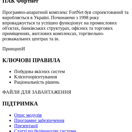
ПАК Фортнет
Програмно-апаратний комплекс FortNet був спроектований та
виробляється в Україні. Починаючи з 1998 року
впроваджується та успішно функціонує на промислових
об'єктах, банківських структурах, офісних та торгових
приміщеннях, житлових комплексах, торгівельно-
розважальних центрах та ін.
ПринципИ
КЛЮЧОВІ ПРАВИЛА
Побудова якісних систем
Клієнтоорієнтування
Раціональність рішень
ФАЙЛИ ДЛЯ ЗАВАНТАЖЕННЯ
ПІДТРИМКА
Опис модулів
Програмне забезпечення
Презентації
Статті по будівництву системи