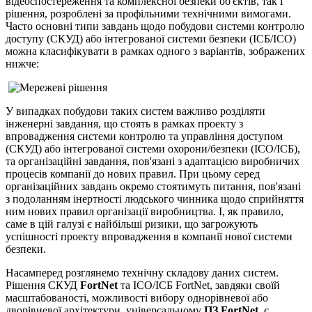
відеоспостереження та комплексної безпеки об'єктів, так і
рішення, розроблені за профільними технічними вимогами.
Часто основні типи завдань щодо побудови системи контролю
доступу (СКУД) або інтегрованої системи безпеки (ІСБ/ІСО)
можна класифікувати в рамках одного з варіантів, зображених
нижче:
У випадках побудови таких систем важливо розділяти
інженерні завдання, що стоять в рамках проекту з
впровадження системи контролю та управління доступом
(СКУД) або інтегрованої системи охорони/безпеки (ІСО/ІСБ),
та організаційні завдання, пов'язані з адаптацією виробничих
процесів компанії до нових правил. При цьому серед
організаційних завдань окремо стоятимуть питання, пов'язані
з подоланням інертності людського чинника щодо сприйняття
ним нових правил організації виробництва. І, як правило,
саме в цій галузі є найбільші ризики, що загрожують
успішності проекту впровадження в компанії нової системи
безпеки.
Насамперед розглянемо технічну складову даних систем.
Рішення СКУД
FortNet
та ІСО/ІСБ FortNet, завдяки своїй
масштабованості, можливості вибору однорівневої або
дворівневої архітектури, універсальному
ПЗ FortNet
, є