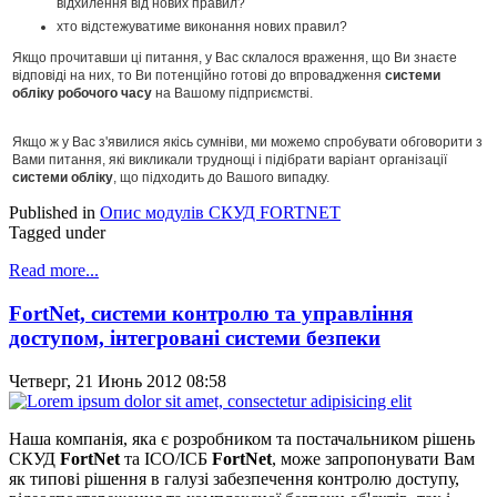
відхилення від нових правил?
хто відстежуватиме виконання нових правил?
Якщо прочитавши ці питання, у Вас склалося враження, що Ви знаєте
відповіді на них, то Ви потенційно готові до впровадження
системи
обліку робочого часу
на Вашому підприємстві.
Якщо ж у Вас з'явилися якісь сумніви, ми можемо спробувати обговорити з
Вами питання, які викликали труднощі і підібрати варіант організації
системи обліку
, що підходить до Вашого випадку.
Published in
Опис модулів СКУД FORTNET
Tagged under
Read more...
FortNet, системи контролю та управління
доступом, інтегровані системи безпеки
Четверг, 21 Июнь 2012 08:58
Наша компанія, яка є розробником та постачальником рішень
СКУД
FortNet
та ІСО/ІСБ
FortNet
, може запропонувати Вам
як типові рішення в галузі забезпечення контролю доступу,