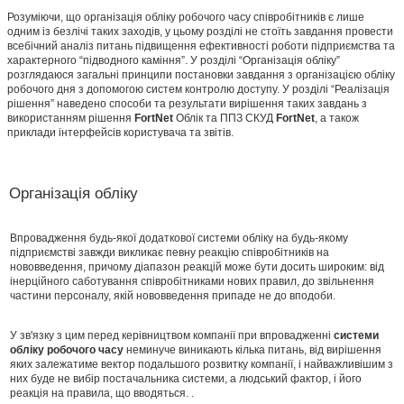
Розуміючи, що організація обліку робочого часу співробітників є лише
одним із безлічі таких заходів, у цьому розділі не стоїть завдання провести
всебічний аналіз питань підвищення ефективності роботи підприємства та
характерного “підводного каміння”. У розділі “Організація обліку”
розглядаюся загальні принципи постановки завдання з організацією обліку
робочого дня з допомогою систем контролю доступу. У розділі “Реалізація
рішення” наведено способи та результати вирішення таких завдань з
використанням рішення
FortNet
Облік та ППЗ СКУД
FortNet
, а також
приклади інтерфейсів користувача та звітів.
Організація обліку
Впровадження будь-якої додаткової системи обліку на будь-якому
підприємстві завжди викликає певну реакцію співробітників на
нововведення, причому діапазон реакцій може бути досить широким: від
інерційного саботування співробітниками нових правил, до звільнення
частини персоналу, якій нововведення припаде не до вподоби.
У зв'язку з цим перед керівництвом компанії при впровадженні
системи
обліку
робочого часу
неминуче виникають кілька питань, від вирішення
яких залежатиме вектор подальшого розвитку компанії, і найважливішим з
них буде не вибір постачальника системи, а людський фактор, і його
реакція на правила, що вводяться. .