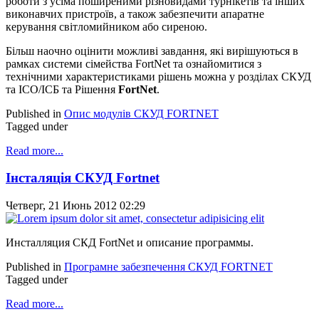
роботи з усіма поширеними різновидами турнікетів та інших
виконавчих пристроїв, а також забезпечити апаратне
керування світломийником або сиреною.
Більш наочно оцінити можливі завдання, які вирішуються в
рамках системи сімейства FortNet та ознайомитися з
технічними характеристиками рішень можна у розділах СКУД
та ІСО/ІСБ та Рішення
FortNet
.
Published in
Опис модулів СКУД FORTNET
Tagged under
Read more...
Інсталяція СКУД Fortnet
Четверг, 21 Июнь 2012 02:29
Инсталляция СКД FortNet и описание программы.
Published in
Програмне забезпечення СКУД FORTNET
Tagged under
Read more...