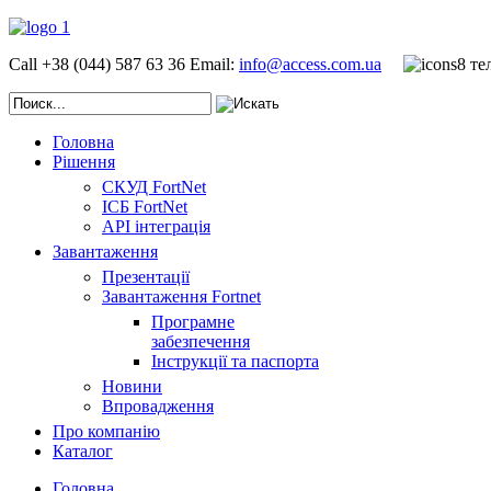
Call +38 (044) 587 63 36
Email:
info@access.com.ua
Головна
Рішення
СКУД FortNet
ІСБ FortNet
API інтеграція
Завантаження
Презентації
Завантаження Fortnet
Програмне
забезпечення
Інструкції та паспорта
Новини
Впровадження
Про компанію
Каталог
Головна