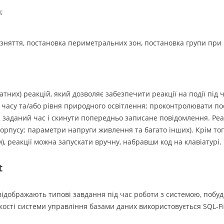
;
зняття, постановка периметральних зон, постановка групи при не
их) реакцій, який дозволяє забезпечити реакції на події під ч
часу та/або рівня природного освітлення; проконтролювати пост
а заданий час і скинути попередньо записане повідомлення. Реа
орпусу; параметри напруги живлення та багато інших). Крім тог
), реакції можна запускати вручну, набравши код на клавіатурі.
t
ідображають типові завдання під час роботи з системою, побудо
кості системи управління базами даних використовується SQL-Fi