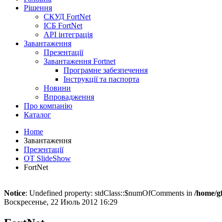
Рішення
СКУД FortNet
ІСБ FortNet
API інтеграція
Завантаження
Презентації
Завантаження Fortnet
Програмне забезпечення
Інструкції та паспорта
Новини
Впровадження
Про компанію
Каталог
Home
Завантаження
Презентації
OT SlideShow
FortNet
Notice
: Undefined property: stdClass::$numOfComments in
/home/g
Воскресенье, 22 Июль 2012 16:29