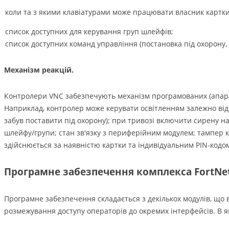
коли та з якими клавіатурами може працювати власник картки
список доступних для керування груп шлейфів;
список доступних команд управління (постановка під охорону, 
Механізм реакцій.
Контролери VNC забезпечують механізм програмованих (апаратн
Наприклад, контролер може керувати освітленням залежно від 
забув поставити під охорону); при тривозі включити сирену н
шлейфу/групи; стан зв'язку з периферійним модулем; тампер к
здійснюється за наявністю картки та індивідуальним PIN-кодом
Програмне забезпечення комплекса FortNe
Програмне забезпечення складається з декількох модулів, що в
розмежування доступу операторів до окремих інтерфейсів. В я