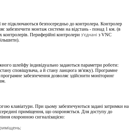
ї не підключаються безпосередньо до контролера. Контролер
 забезпечити монтаж системи на відстань - понад 1 км. (в
з'єднані
них контролерів. Периферійні контролери
з VNC
більшити).
ожного шлейфу індивідуально задаються параметри роботи:
стану сповіщувача, а й стану ланцюга зв'язку). Програмне
 програмне забезпечення дозволяє здійснити моніторинг
ам.
гою клавіатури. При цьому забезпечуються задані затримки на
 всередині приміщення, що охороняється. Для доступу до
ління охоронною сигналізацією:
приміщень;