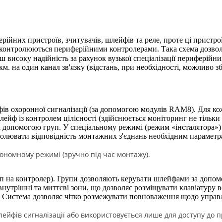
йних пристроїв, зчитувачів, шлейфів та реле, проте ці пристро
контролюються периферійними контролерами. Така схема дозволяє
ьш високу надійність за рахунок вузької спеціалізації периферій
м. на один канал зв'язку (відстань, при необхідності, можливо з
ів охоронної сигналізації (за допомогою модулів RAM8). Для к
ейф із контролем цілісності (здійснюється моніторинг не тільки 
а допомогою груп. У спеціальному режимі (режим «інсталятора»)
олювати відповідність монтажних з'єднань необхідним параметр
ономному режимі (зручно під час монтажу).
 на контролер). Групи дозволяють керувати шлейфами за допомо
, внутрішні та миттєві зони, що дозволяє розміщувати клавіатуру
у. Система дозволяє чітко розмежувати повноваження щодо управ
ейфів сигналізації або використовується лише для доступу до 