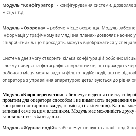
Модуль "Конфігуратор"
- конфігурування системи. Дозволяє 
місць і т.д.
Модуль «Охорона»
– робоче місце охоронця. Модуль забезпе
інформації у графічному вигляді (на планах) дозволяє наочно у
співробітників, що проходять, можуть відображатися у спеціал
Система дає змогу створити кілька конфігурацій робочих місць
своєму поверсі та фотографії співробітників, що проходять че
робочого місця можна задати фільтр подій: події, що не відпо
оператора з управління апаратурою деталізуються до рівня ок
Модуль «Бюро перепусток»
забезпечує ведення списку співробі
промтим для оператора способом і не вимагають переведення ко
контролю повторного входу, термін дії (закінчення). Картка мож
записані саме за цим власником. Модуль має можливість друку бе
заповнюються з бази даних.
Модуль «Журнал подій»
забезпечує пошук та аналіз подій по 