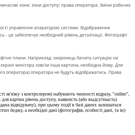
имчасові зони; зони доступу; права оператора; Зміни робочих
ості управління апаратурою системи. Відображення
ь - це забезпечує необхідний рівень деталізації. Фотографії
рафічні плани. Наприклад: охоронець бачить ситуацію на
 екрані монітора зовсім інша картина, необхідна йому. Для
ного оператора) оператора не будуть відображатись. Права
і зв'язку з контролером) набувають чинності відразу, "online",
ля картки рівень доступу, наявність (або выдсутнысть)
ана відвідувачу), при цьому події в базі даних залишаться
 беджу, а необхідні дані (фотографія, особисті дані, та ін)