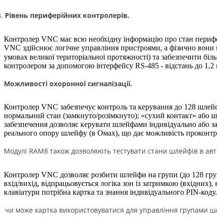
Рівень периферійних контролерів.
Контролер VNC має всю необхідну інформацію про стан перифері
VNC здійснює логічне управління пристроями, а фізично вони 
умовах великої територіальної протяжності) та забезпечити біл
контролером за допомогою інтерфейсу RS-485 - відстань до 1,2 к
Можливості охоронної сигналізації.
Контролер VNC забезпечує контроль та керування до 128 шлейф
нормальний стан (замкнуто/розімкнуто); «сухий контакт» або шл
забезпечення дозволяє керувати шлейфами індивідуально або з
реального опору шлейфу (в Омах), що дає можливість проконтр
Модулі RAM8 також дозволяють тестувати стани шлейфів в авт
Контролер VNC дозволяє розбити шлейфи на групи (до 128 груп
вхід/вихід, відпрацьовується логіка зон із затримкою (вхідних)
клавіатури потрібна картка та знання індивідуального PIN-код
чи може картка використовуватися для управління групами шл