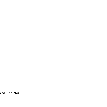
p
on line
264