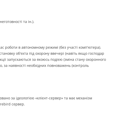
готовності та ін.).
ас роботи в автономному режимі (без участі комп'ютера).
ановку об'єкта під охорону ввечері (навіть якщо господар
кції запускаються за якоюсь подією (зміна стану охоронного
о, за наявності необхідних повноважень (контроль
вано за ідеологією «клієнт-сервер» та має механізм
rebird сервер.