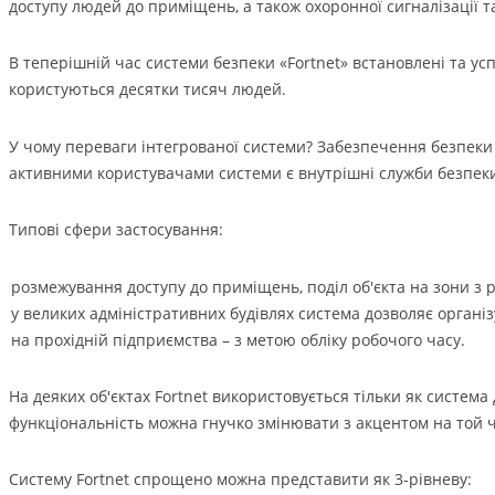
доступу людей до приміщень, а також охоронної сигналізації
В теперішній час системи безпеки «Fortnet» встановлені та у
користуються десятки тисяч людей.
У чому переваги інтегрованої системи? Забезпечення безпеки 
активними користувачами системи є внутрішні служби безпеки
Типові сфери застосування:
розмежування доступу до приміщень, поділ об'єкта на зони з 
у великих адміністративних будівлях система дозволяє організ
на прохідній підприємства – з метою обліку робочого часу.
На деяких об'єктах Fortnet використовується тільки як система 
функціональність можна гнучко змінювати з акцентом на той ч
Систему Fortnet спрощено можна представити як 3-рівневу: