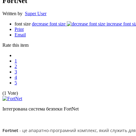
FortNet
Written by
Super User
font size
decrease font size
increase font si
Print
Email
Rate this item
1
2
3
4
5
(1 Vote)
Інтегрована система безпеки FortNet
Fortnet
- це апаратно-програмний комплекс, який служить для