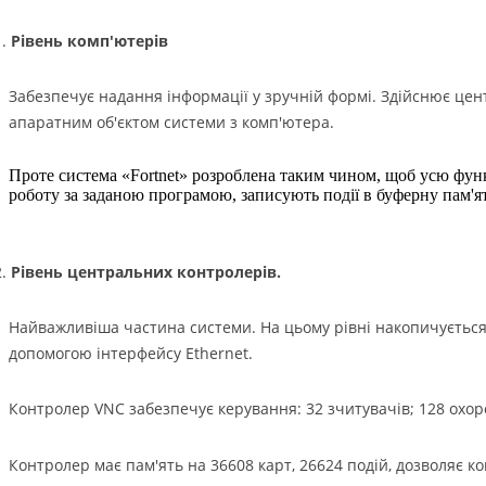
Рівень комп'ютерів
Забезпечує надання інформації у зручній формі. Здійснює цен
апаратним об'єктом системи з комп'ютера.
Проте система «Fortnet» розроблена таким чином, щоб усю функ
роботу за заданою програмою, записують події в буферну пам'
Рівень центральних контролерів.
Найважливіша частина системи. На цьому рівні накопичуєтьс
допомогою інтерфейсу Ethernet.
Контролер VNC забезпечує керування: 32 зчитувачів; 128 охор
Контролер має пам'ять на 36608 карт, 26624 подій, дозволяє ко