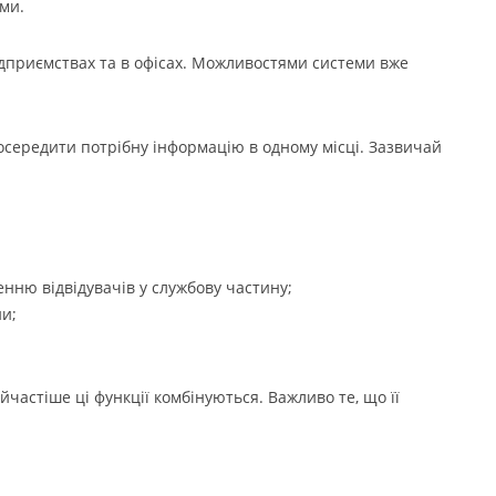
ми.
підприємствах та в офісах. Можливостями системи вже
осередити потрібну інформацію в одному місці. Зазвичай
нню відвідувачів у службову частину;
ни;
айчастіше ці функції комбінуються. Важливо те, що її