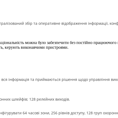
тралізований збір та оперативне відображення інформації, кон
ціональність можна було забезпечити без постійно працюючого к
ять, керують виконавчими пристроями.
я вся інформація та приймаються рішення щодо управління вик
онних шлейфів; 128 релейних виходів.
нфігурувати 64 часові зони, 256 рівнів доступу, 128 груп охорон