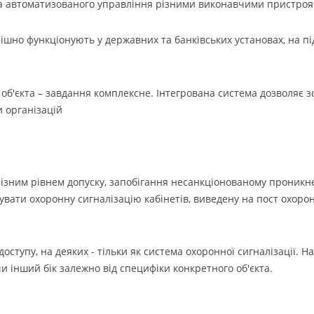
 та автоматизованого управління різними виконавчими пристроя
спішно функціонують у державних та банківських установах, на 
об'єкта – завдання комплексне. Інтегрована система дозволяє з
 організацій
різним рівнем допуску, запобігання несанкціонованому проникне
увати охоронну сигналізацію кабінетів, виведену на пост охоро
доступу, на деяких - тільки як система охоронної сигналізації. Н
и інший бік залежно від специфіки конкретного об'єкта.