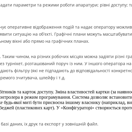
задати параметри та режими роботи апаратури; рівні доступу; т
чує оперативне відображення подій та надає оператору можлив
явити ситуацію на об'єкті. Графічні плани можуть масштабуватис
ьному вікні або прямо на графічних планах.
. Таким чином, на різних робочих місцях можна задіяти різні г
рез турнікет, розташований поруч із ним. У іншого оператора на
відають фільтру (які не підпадають до відповідальності конкрет
ремого зчитувача, шлейфу і т.д.
тників та карток доступу. Зміна властивостей картки (за наявност
нтролера в режим програмування. Система дозволяє встановити д
е будь-якої миті бути присвоєна іншому власнику (наприклад, вид
джей (пластикових карт). У «Конфігураторі» створюється прототип
базі даних, їх друк та експорт у зовнішній файл.