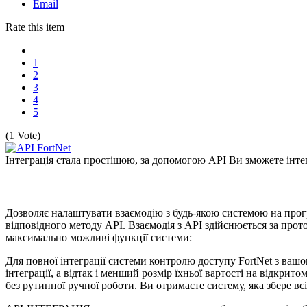
Email
Rate this item
1
2
3
4
5
(1 Vote)
Інтеграція стала простішою, за допомогою API Ви зможете інте
Дозволяє налаштувати взаємодію з будь-якою системою на прог
відповідного методу API. Взаємодія з API здійснюється за пр
максимально можливі функції системи:
Для повної інтеграції системи контролю доступу FortNet з вашо
інтеграції, а відтак і менший розмір їхньої вартості на відкри
без рутинної ручної роботи. Ви отримаєте систему, яка збере в