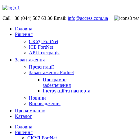
Call +38 (044) 587 63 36
Email:
info@access.com.ua
Головна
Рішення
СКУД FortNet
ІСБ FortNet
API інтеграція
Завантаження
Презентації
Завантаження Fortnet
Програмне
забезпечення
Інструкції та паспорта
Новини
Впровадження
Про компанію
Каталог
Головна
Рішення
СКУД FortNet