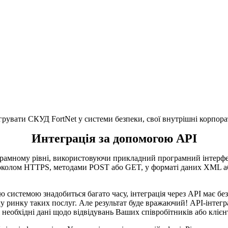
грувати СКУД FortNet у системи безпеки, свої внутрішні корпор
Интеграція за допомогою API
рамному рівні, використовуючи прикладний програмний інтерфейс
отоколом HTTPS, методами POST або GET, у форматі даних XML аб
ю системою знадобиться багато часу, інтеграція через API має бе
тому ринку таких послуг. Але результат буде вражаючий! API-інте
сі необхідні дані щодо відвідувань Ваших співробітників або клі