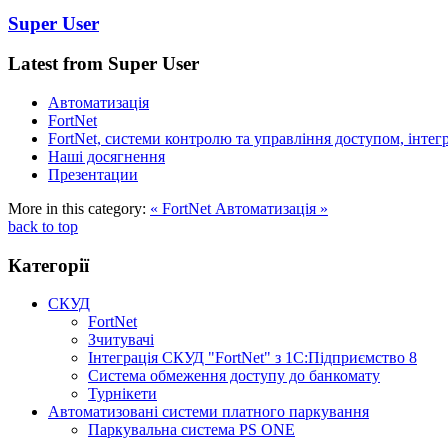
Super User
Latest from Super User
Автоматизація
FortNet
FortNet, системи контролю та управління доступом, інтег
Наші досягнення
Презентации
More in this category:
« FortNet
Автоматизація »
back to top
Категорії
СКУД
FortNet
Зчитувачі
Інтеграція СКУД "FortNet" з 1С:Підприємство 8
Система обмеження доступу до банкомату
Турнікети
Автоматизовані системи платного паркування
Паркувальна система PS ONE