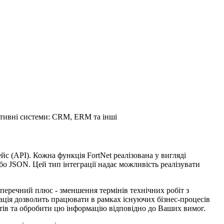
ативні системи: CRM, ERM та інші
 (API). Кожна функція FortNet реалізована у вигляді
о JSON. Цей тип інтеграції надає можливість реалізувати
зперечний плюс - зменшення термінів технічних робіт з
грація дозволить працювати в рамках існуючих бізнес-процесів
єнтів та обробити цю інформацію відповідно до Ваших вимог.