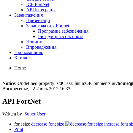
ІСБ FortNet
API інтеграція
Завантаження
Презентації
Завантаження Fortnet
Програмне забезпечення
Інструкції та паспорта
Новини
Впровадження
Про компанію
Каталог
Home
Notice
: Undefined property: stdClass::$numOfComments in
/home/g
Воскресенье, 22 Июль 2012 16:33
API FortNet
Written by
Super User
font size
decrease font size
increase font si
Print