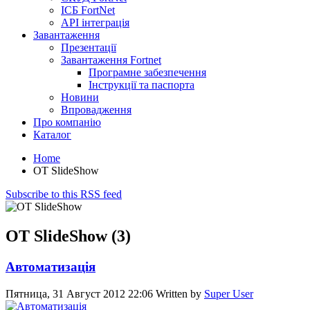
ІСБ FortNet
API інтеграція
Завантаження
Презентації
Завантаження Fortnet
Програмне забезпечення
Інструкції та паспорта
Новини
Впровадження
Про компанію
Каталог
Home
OT SlideShow
Subscribe to this RSS feed
OT SlideShow (3)
Автоматизація
Пятница, 31 Август 2012 22:06
Written by
Super User