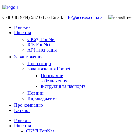
Call +38 (044) 587 63 36
Email:
info@access.com.ua
Головна
Рішення
СКУД FortNet
ІСБ FortNet
API інтеграція
Завантаження
Презентації
Завантаження Fortnet
Програмне
забезпечення
Інструкції та паспорта
Новини
Впровадження
Про компанію
Каталог
Головна
Рішення
СКУД FortNet