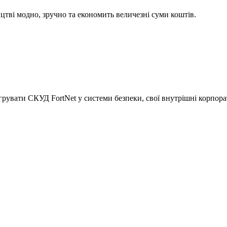
цтві модно, зручно та економить величезні суми коштів.
грувати СКУД FortNet у системи безпеки, свої внутрішні корпор