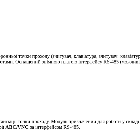
ронньої точки проходу (зчитувач, клавіатура, зчитувач+клавіату
ротами. Оснащений знімною платою інтерфейсу RS-485 (можливіст
ганізації точки проходу. Модуль призначений для роботи у скла
рії
ABC/VNC
за інтерфейсом RS-485.