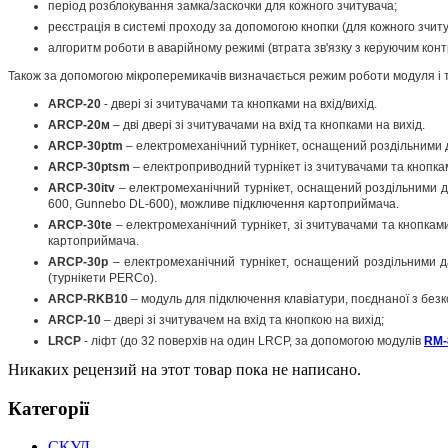
період розблокування замка/заскочки для кожного зчитувача;
реєстрація в системі проходу за допомогою кнопки (для кожного зчиту
алгоритм роботи в аварійному режимі (втрата зв'язку з керуючим кон
Також за допомогою мікроперемикачів визначається режим роботи модуля і т
ARCP-20
- двері зі зчитувачами та кнопками на вхід/вихід.
ARCP-20м
– дві двері зі зчитувачами на вхід та кнопками на вихід.
ARCP-30ptm
– електромеханічний турнікет, оснащений роздільними д
ARCP-30ptsm
– електроприводний турнікет із зчитувачами та кнопкам
ARCP-30itv
– електромеханічний турнікет, оснащений роздільними да
600, Gunnebo DL-600), можливе підключення картоприймача.
ARCP-30te
– електромеханічний турнікет, зі зчитувачами та кнопкам
картоприймача.
ARCP-30p
– електромеханічний турнікет, оснащений роздільними д
(турнікети PERCo).
ARCP-RKB10
– модуль для підключення клавіатури, поєднаної з без
ARCP-10
– двері зі зчитувачем на вхід та кнопкою на вихід;
LRCP
- ліфт (до 32 поверхів на один LRCP, за допомогою модулів
RM-
Никаких рецензий на этот товар пока не написано.
Категорії
СКУД