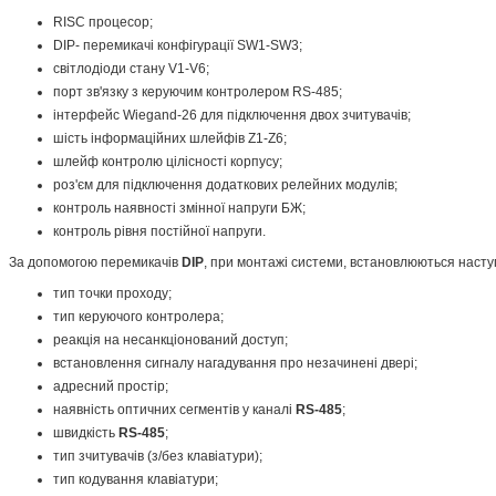
RISC процесор;
DIP- перемикачі конфігурації SW1-SW3;
світлодіоди стану V1-V6;
порт зв'язку з керуючим контролером RS-485;
інтерфейс Wiegand-26 для підключення двох зчитувачів;
шість інформаційних шлейфів Z1-Z6;
шлейф контролю цілісності корпусу;
роз'єм для підключення додаткових релейних модулів;
контроль наявності змінної напруги БЖ;
контроль рівня постійної напруги.
За допомогою перемикачів
DIP
, при монтажі системи, встановлюються наст
тип точки проходу;
тип керуючого контролера;
реакція на несанкціонований доступ;
встановлення сигналу нагадування про незачинені двері;
адресний простір;
наявність оптичних сегментів у каналі
RS-485
;
швидкість
RS-485
;
тип зчитувачів (з/без клавіатури);
тип кодування клавіатури;