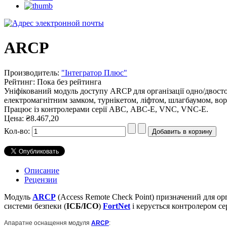
ARCP
Производитель:
"Інтегратор Плюс"
Рейтинг: Пока без рейтинга
Уніфікований модуль доступу ARCP для організації одно/двосто
електромагнітним замком, турнікетом, ліфтом, шлагбаумом, во
Працює із контролерами серії АВС, ABC-E, VNC, VNC-E.
Цена:
₴8.467,20
Кол-во:
Описание
Рецензии
Модуль
ARCP
(Access Remote Check Point) призначений для ор
системи безпеки (
ІСБ/ІСО
)
FortNet
і керується контролером се
Апаратне оснащення модуля
АRCP
: