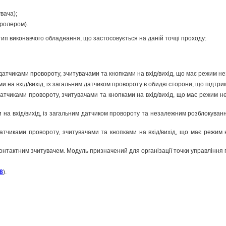
вача);
тролером).
ип виконавчого обладнання, що застосовується на даній точці проходу:
атчиками провороту, зчитувачами та кнопками на вхід/вихід, що має режим н
и на вхід/вихід, із загальним датчиком провороту в обидві сторони, що підтр
тчиками провороту, зчитувачами та кнопками на вхід/вихід, що має режим не
и на вхід/вихід, із загальним датчиком провороту та незалежним розблокуван
атчиками провороту, зчитувачами та кнопками на вхід/вихід, що має режим 
контактним зчитувачем. Модуль призначений для організації точки управління
8
).