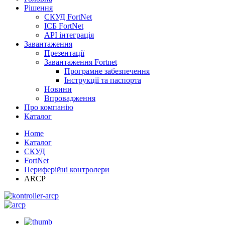
Рішення
СКУД FortNet
ІСБ FortNet
API інтеграція
Завантаження
Презентації
Завантаження Fortnet
Програмне забезпечення
Інструкції та паспорта
Новини
Впровадження
Про компанію
Каталог
Home
Каталог
СКУД
FortNet
Периферійні контролери
ARCP