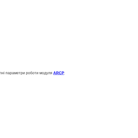
упні параметри роботи модуля
ARCP
: