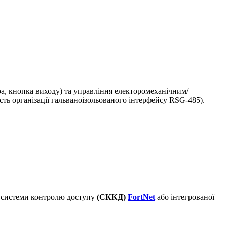
ра, кнопка виходу) та управління електоромеханічним/
ь організації гальваноізольованого інтерфейсу RSG-485).
ді системи контролю доступу
(СККД)
FortNet
або інтегрованої