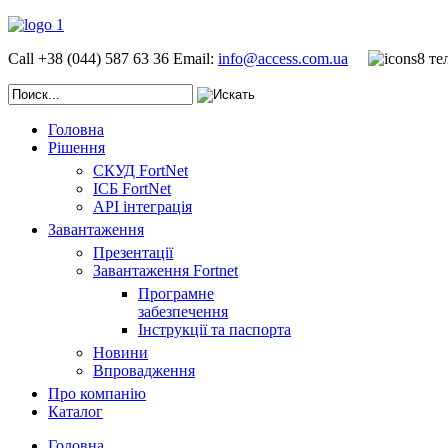
Call +38 (044) 587 63 36
Email:
info@access.com.ua
Головна
Рішення
СКУД FortNet
ІСБ FortNet
API інтеграція
Завантаження
Презентації
Завантаження Fortnet
Програмне
забезпечення
Інструкції та паспорта
Новини
Впровадження
Про компанію
Каталог
Головна