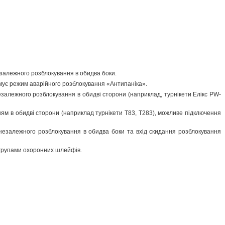
езалежного розблокування в обидва боки.
имує режим аварійного розблокування «Антипаніка».
залежного розблокування в обидві сторони (наприклад, турнікети Елікс PW-
ням в обидві сторони (наприклад турнікети Т83, Т283), можливе підключення
незалежного розблокування в обидва боки та вхід скидання розблокування
 групами охоронних шлейфів.