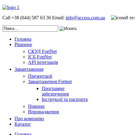
Call +38 (044) 587 63 36
Email:
info@access.com.ua
Головна
Рішення
СКУД FortNet
ІСБ FortNet
API інтеграція
Завантаження
Презентації
Завантаження Fortnet
Програмне
забезпечення
Інструкції та паспорта
Новини
Впровадження
Про компанію
Каталог
Головна