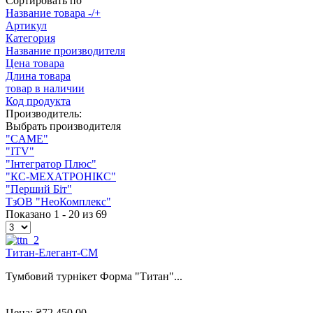
Сортировать по
Название товара -/+
Артикул
Категория
Название производителя
Цена товара
Длина товара
товар в наличии
Код продукта
Производитель:
Выбрать производителя
"CAME"
"ITV"
"Інтегратор Плюс"
"КС-МЕХАТРОНІКС"
"Перший Біт"
ТзОВ "НеоКомплекс"
Показано 1 - 20 из 69
Титан-Елегант-CМ
Тумбовий турнікет Форма "Титан"...
Цена:
₴72.450,00