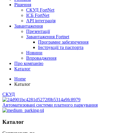
Рішення
СКУД FortNet
ІСБ FortNet
API інтеграція
Завантаження
Презентації
Завантаження Fortnet
Програмне забезпечення
Інструкції та паспорта
Новини
Впровадження
Про компанію
Каталог
Home
Каталог
СКУД
Автоматизовані системи платного паркування
Каталог