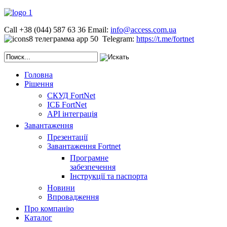
Call +38 (044) 587 63 36
Email:
info@access.com.ua
Telegram:
https://t.me/fortnet
Головна
Рішення
СКУД FortNet
ІСБ FortNet
API інтеграція
Завантаження
Презентації
Завантаження Fortnet
Програмне
забезпечення
Інструкції та паспорта
Новини
Впровадження
Про компанію
Каталог