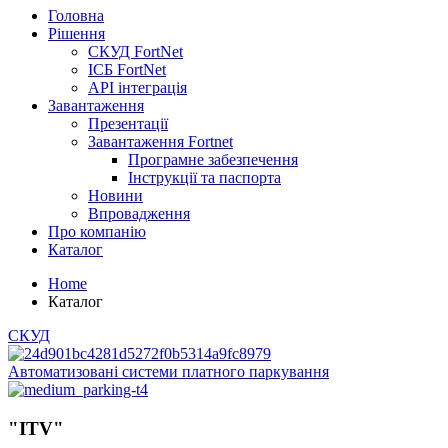
Головна
Рішення
СКУД FortNet
ІСБ FortNet
API інтеграція
Завантаження
Презентації
Завантаження Fortnet
Програмне забезпечення
Інструкції та паспорта
Новини
Впровадження
Про компанію
Каталог
Home
Каталог
СКУД
Автоматизовані системи платного паркування
"ITV"